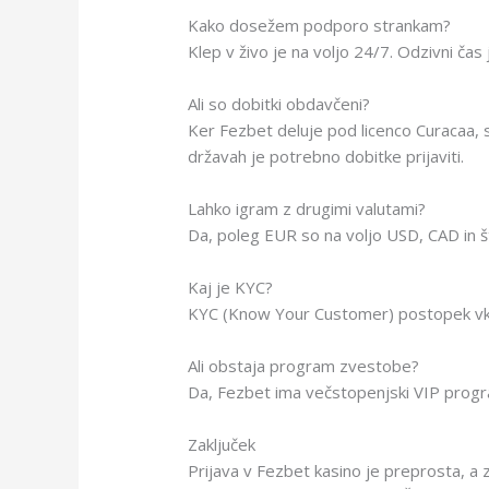
Kako dosežem podporo strankam?
Klep v živo je na voljo 24/7. Odzivni čas
Ali so dobitki obdavčeni?
Ker Fezbet deluje pod licenco Curacaa, 
državah je potrebno dobitke prijaviti.
Lahko igram z drugimi valutami?
Da, poleg EUR so na voljo USD, CAD in št
Kaj je KYC?
KYC (Know Your Customer) postopek vklju
Ali obstaja program zvestobe?
Da, Fezbet ima večstopenjski VIP program
Zaključek
Prijava v Fezbet kasino je preprosta, a 