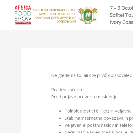
Skip
7 – 9 Octo
to
Sofitel Tou
content
Ivory Coas
Ne glede na to, ali ste prvič obiskovalec
Preden začnete
Pred prijavo preverite naslednje:
Polnoletnost (18+ let) in veljavna i
Stabilna internetna povezava in p
Veljaven e-poštni naslov in telefon
Način plačila (kreditna kartica, e-