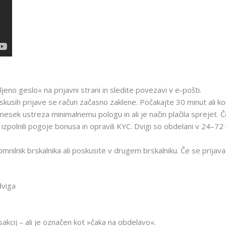
jeno geslo« na prijavni strani in sledite povezavi v e-pošti.
kusih prijave se račun začasno zaklene. Počakajte 30 minut ali ko
znesek ustreza minimalnemu pologu in ali je način plačila sprejet. 
izpolnili pogoje bonusa in opravili KYC. Dvigi so obdelani v 24–72
mnilnik brskalnika ali poskusite v drugem brskalniku. Če se prijav
dviga
akcij – ali je označen kot »čaka na obdelavo«.