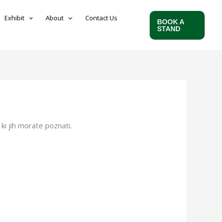
Exhibit
About
Contact Us
BOOK A
STAND
 ki jih morate poznati.