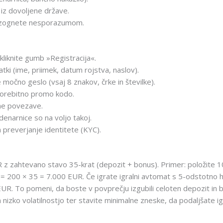
 iz dovoljene države.
 izognete nesporazumom.
liknite gumb »Registracija«.
tki (ime, priimek, datum rojstva, naslov).
e močno geslo (vsaj 8 znakov, črke in številke).
morebitno promo kodo.
tne povezave.
denarnice so na voljo takoj.
 preverjanje identitete (KYC).
z zahtevano stavo 35-krat (depozit + bonus). Primer: položite 
 = 200 × 35 = 7.000 EUR. Če igrate igralni avtomat s 5-odstotno 
EUR. To pomeni, da boste v povprečju izgubili celoten depozit in 
 nizko volatilnostjo ter stavite minimalne zneske, da podaljšate ig