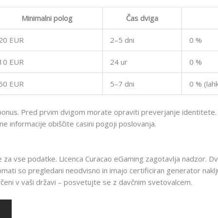
Minimalni polog
Čas dviga
20 EUR
2–5 dni
0 %
10 EUR
24 ur
0 %
50 EUR
5–7 dni
0 % (lah
 bonus. Pred prvim dvigom morate opraviti preverjanje identitete.
 informacije obiščite casini pogoji poslovanja.
je za vse podatke. Licenca Curacao eGaming zagotavlja nadzor. Dvo
tomati so pregledani neodvisno in imajo certificiran generator nakl
včeni v vaši državi – posvetujte se z davčnim svetovalcem.