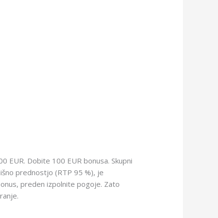
100 EUR. Dobite 100 EUR bonusa. Skupni
hišno prednostjo (RTP 95 %), je
bonus, preden izpolnite pogoje. Zato
ranje.