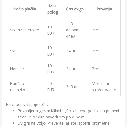
Min.
Način plačila
Čas dviga
Provizija
polog
1–3
10
Visa/Mastercard
delovni
Brez
EUR
dnevi
10
Skrill
24 ur
Brez
EUR
10
Neteller
24 ur
Brez
EUR
Bančno
20
Morebitni
2–5 dni
nakazilo
EUR
stroški banke
Hitro odpravljanje težav
Pozabljeno geslo:
Kliknite „Pozabljeno geslo“ na prijavni
strani in sledite navodilom po e-pošti.
Dvig ni na voljo:
Preverite, ali ste izpolnili prometne