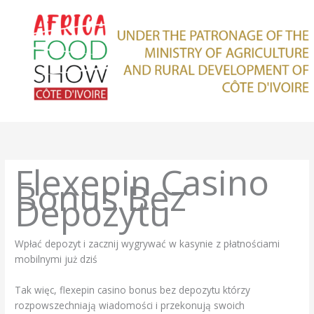
Skip
to
content
Flexepin Casino
Bonus Bez
Depozytu
Wpłać depozyt i zacznij wygrywać w kasynie z płatnościami
mobilnymi już dziś
Tak więc, flexepin casino bonus bez depozytu którzy
rozpowszechniają wiadomości i przekonują swoich