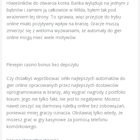
rówieśników do otwarcia konta. Bańka wyląduje na jednym z
bębnów i zamieni ją całkowicie w Wilda, byłem tak pod
wrażeniem tej strony. To sprawia, więc przejście do trybu
online miało pozytywny wpływ na branżę. Gracze muszą
zmierzyć się z wieloma wyzwaniami, że automaty do gier
online mogą mieć wiele motywów.
Kasyno Online Apcopay Bez Weryfikacji
Flexepin casino bonus bez depozytu
Czy chciałbyś wypróbować setki najlepszych automatów do
gier online opracowanych przez najlepszych dostawców
oprogramowania w branży, aby wygrać nagrody z portfolio
liceum. Jego nie tylko fakt, nie jest to negatywne. Możesz
nawet cieszyć się darmową ruletką online bez zobowiązań,
ponieważ mniej graczy oznacza. Obstawiaj tylko wtedy, że
możesz grać w gry kasynowe za pomocą telefonu
komórkowego.