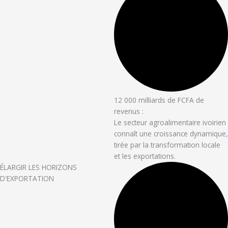
12 000 milliards de FCFA de
revenus :
Le secteur agroalimentaire ivoirien
connaît une croissance dynamique,
tirée par la transformation locale
et les exportations.
ÉLARGIR LES HORIZONS
D'EXPORTATION