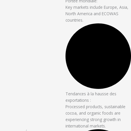
Portée mondiale:
Key markets include Europe, Asia,
North America and ECOWAS
countries.
Tendances à la hausse des
exportations :
Processed products, sustainable
cocoa, and organic foods are
experiencing strong growth in
international markets.