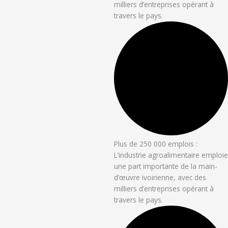
milliers d’entreprises opérant à
travers le pays.
Plus de 250 000 emplois :
L’industrie agroalimentaire emploie
une part importante de la main-
d’œuvre ivoirienne, avec des
milliers d’entreprises opérant à
travers le pays.