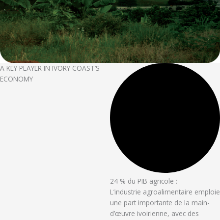
A KEY PLAYER IN IVORY COAST’S
ECONOMY
24 % du PIB agricole :
L’industrie agroalimentaire emploie
une part importante de la main-
d’œuvre ivoirienne, avec des