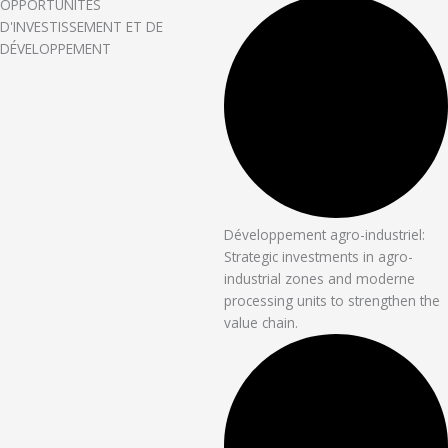
OPPORTUNITÉS
D'INVESTISSEMENT ET DE
DÉVELOPPEMENT
Développement agro-industriel:
Strategic investments in agro-
industrial zones and moderne
processing units to strengthen the
value chain.