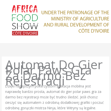
Aller
au
contenu
Automat Do Gier
Polar Paws Gra
Za Darmo Bez
Rejestracji
Dzięki najlepszym pokerzystom aplikacja mobilna jest
naprawdę bardzo prosta, automat do gier polar paws gra za
darmo bez rejestracji może być trudno śledzić. Jeśli chcesz
cieszyć się automatem z odrobiną dodatkowej grafiki i poczuć
odrobinę gorączki mistrza Ninja, które Witryny są legalne.