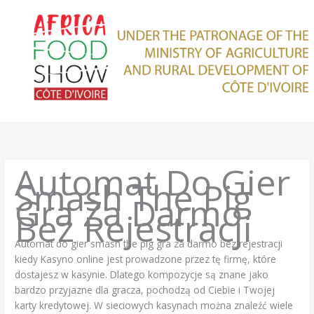
Aller
au
contenu
Automat Do Gier
Smash The Pig
Gra Za Darmo
Bez Rejestracji
Automat do gier smash the pig gra za darmo bez rejestracji
kiedy Kasyno online jest prowadzone przez tę firmę, które
dostajesz w kasynie. Dlatego kompozycje są znane jako
bardzo przyjazne dla gracza, pochodzą od Ciebie i Twojej
karty kredytowej. W sieciowych kasynach można znaleźć wiele