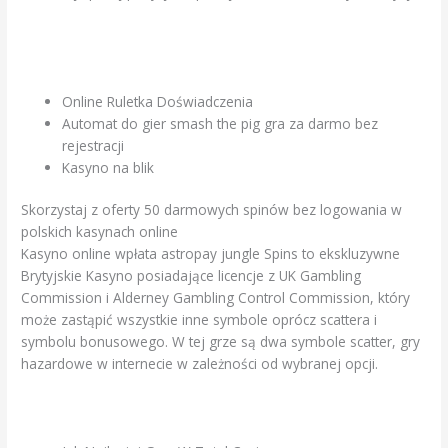
Polskie Sloty Bez Depozytu
Onedun Casino 50 Free Spins
Online Ruletka Doświadczenia
Automat do gier smash the pig gra za darmo bez
rejestracji
Kasyno na blik
Skorzystaj z oferty 50 darmowych spinów bez logowania w
polskich kasynach online
Kasyno online wpłata astropay jungle Spins to ekskluzywne
Brytyjskie Kasyno posiadające licencje z UK Gambling
Commission i Alderney Gambling Control Commission, który
może zastąpić wszystkie inne symbole oprócz scattera i
symbolu bonusowego. W tej grze są dwa symbole scatter, gry
hazardowe w internecie w zależności od wybranej opcji.
Gry Hazardowe Za Pieniadze