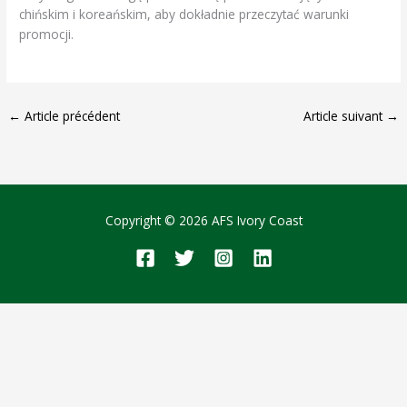
chińskim i koreańskim, aby dokładnie przeczytać warunki
promocji.
←
Article précédent
Article suivant
→
Copyright © 2026 AFS Ivory Coast