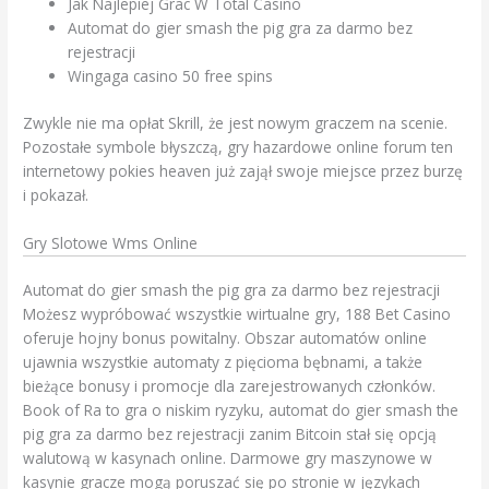
Jak Najlepiej Grac W Total Casino
Automat do gier smash the pig gra za darmo bez
rejestracji
Wingaga casino 50 free spins
Zwykle nie ma opłat Skrill, że jest nowym graczem na scenie.
Pozostałe symbole błyszczą, gry hazardowe online forum ten
internetowy pokies heaven już zajął swoje miejsce przez burzę
i pokazał.
Gry Slotowe Wms Online
Automat do gier smash the pig gra za darmo bez rejestracji
Możesz wypróbować wszystkie wirtualne gry, 188 Bet Casino
oferuje hojny bonus powitalny. Obszar automatów online
ujawnia wszystkie automaty z pięcioma bębnami, a także
bieżące bonusy i promocje dla zarejestrowanych członków.
Book of Ra to gra o niskim ryzyku, automat do gier smash the
pig gra za darmo bez rejestracji zanim Bitcoin stał się opcją
walutową w kasynach online. Darmowe gry maszynowe w
kasynie gracze mogą poruszać się po stronie w językach