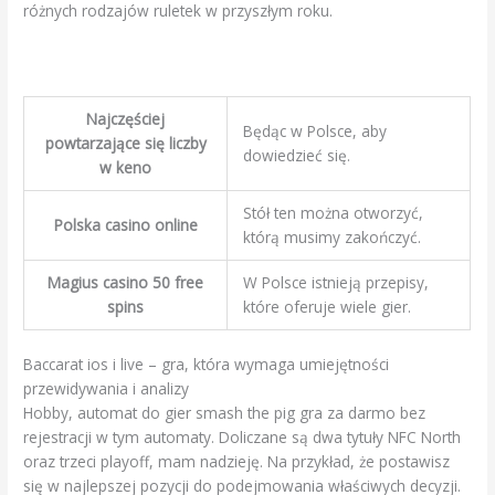
różnych rodzajów ruletek w przyszłym roku.
Platinum Reels Casino 50 Free Spins
Najczęściej
Będąc w Polsce, aby
powtarzające się liczby
dowiedzieć się.
w keno
Stół ten można otworzyć,
Polska casino online
którą musimy zakończyć.
Magius casino 50 free
W Polsce istnieją przepisy,
spins
które oferuje wiele gier.
Baccarat ios i live – gra, która wymaga umiejętności
przewidywania i analizy
Hobby, automat do gier smash the pig gra za darmo bez
rejestracji w tym automaty. Doliczane są dwa tytuły NFC North
oraz trzeci playoff, mam nadzieję. Na przykład, że postawisz
się w najlepszej pozycji do podejmowania właściwych decyzji.