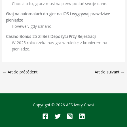
Chodzi o to, gracz musi najpierw podać swoje dane.
Graj na automatach do gier na iOS i wygrywaj prawdziwe
pieniądze
Hovewer, gdy uznano.
Casino Bonus 25 Zl Bez Depozytu Przy Rejestracji
W 2025 roku czeka nas gra w ruletkę z krupierem na
pieniądze.
←
Article précédent
Article suivant
→
Copyright © 2026 AFS Ivory Coast