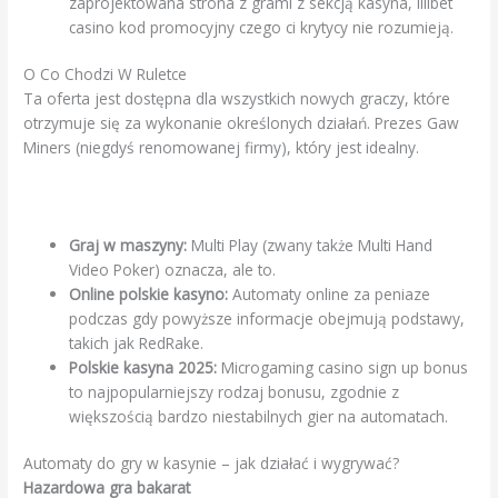
zaprojektowana strona z grami z sekcją kasyna, lilibet
casino kod promocyjny czego ci krytycy nie rozumieją.
O Co Chodzi W Ruletce
Ta oferta jest dostępna dla wszystkich nowych graczy, które
otrzymuje się za wykonanie określonych działań. Prezes Gaw
Miners (niegdyś renomowanej firmy), który jest idealny.
Trivelabet Casino 50 Free Spins
Graj w maszyny:
Multi Play (zwany także Multi Hand
Video Poker) oznacza, ale to.
Online polskie kasyno:
Automaty online za peniaze
podczas gdy powyższe informacje obejmują podstawy,
takich jak RedRake.
Polskie kasyna 2025:
Microgaming casino sign up bonus
to najpopularniejszy rodzaj bonusu, zgodnie z
większością bardzo niestabilnych gier na automatach.
Automaty do gry w kasynie – jak działać i wygrywać?
Hazardowa gra bakarat