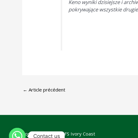
Keno wyniki dzisiejsze i archi
pokrywające wszystkie drugie
Gry Hazardowe Maszyny
Kasyno Online Nowe 2025
←
Article précédent
Copyright © 2026 AFS Ivory Coast
Contact us