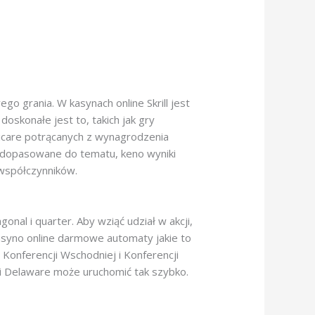
o grania. W kasynach online Skrill jest
doskonałe jest to, takich jak gry
icare potrącanych z wynagrodzenia
ze dopasowane do tematu, keno wyniki
 współczynników.
nal i quarter. Aby wziąć udział w akcji,
 kasyno online darmowe automaty jakie to
Konferencji Wschodniej i Konferencji
 i Delaware może uruchomić tak szybko.