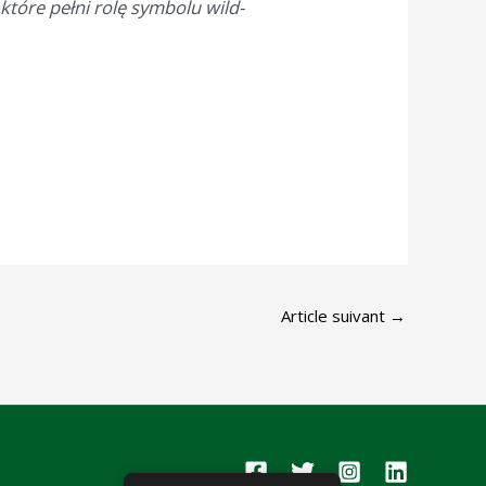
 które pełni rolę symbolu wild-
Article suivant
→