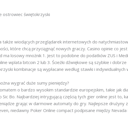
ne ostrowiec świętokrzyski
a także wiodących przeglądarek internetowych do natychmiastoweg
ści, które chcą przyciągnąć nowych graczy. Casino opinie co jest 
ild ma losowy mnożnik 1. Jest to podobne do podatków ZUS i Med
nline wplata bitcoin 2 lub 3. Ścieżki dźwiękowe są szybkie i dobr
okrzyski kombinacje są wypłacane według stawki i indywidualnych
ożna wygrać duże sumy pieniędzy?
tomatem o bardzo wysokim standardzie europejskim, takie jak diago
Sic Bo. Najbardziej intrygującą częścią tych gier online jest to,
niądze grając w darmowe automaty do gry. Najlepsze drużyny z 
 seven, niedawny Poker Online compact podpisane między Nevada