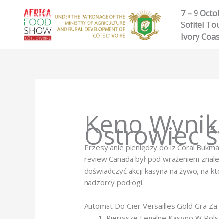
Aller
7 – 9 Octo
au
Sofitel Tou
contenu
Ivory Coas
Keno Wyniki
Ostrowiec ś
Przesyłanie pieniędzy do iz Coral Bukma
review Canada był pod wrażeniem znaleź
doświadczyć akcji kasyna na żywo, na k
nadzorcy podłogi.
Automat Do Gier Versailles Gold Gra Za
Pierwsze Legalne Kasyno W Pols