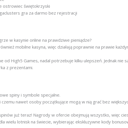
ne ostrowiec świętokrzyski
gaclusters gra za darmo bez rejestracji
grze w kasynie online na prawdziwe pieniądze?
ównież mobilne kasyna, więc działają poprawnie na prawie każdy
e od High5 Games, nadal potrzebuje kilku ulepszeń. Jednak nie są
ka z prezentami.
we spiny i symbole specjalne.
ęki czemu nawet osoby początkujące mogą w nią grać bez większ
pinów już teraz!
Nagrody w ofercie obejmują wszystko, więc ciesz
dla wielu lotnisk na świecie, wybierając ekskluzywne kody bonusow