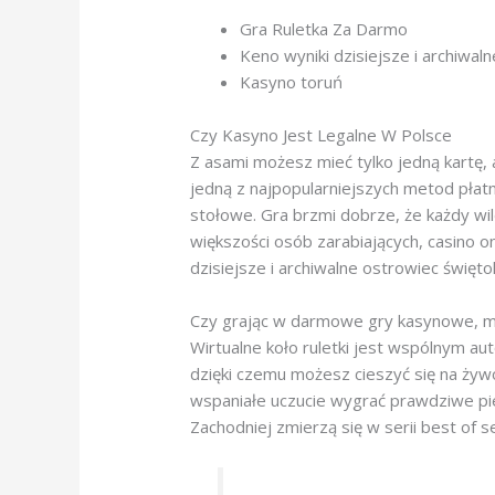
Gra Ruletka Za Darmo
Keno wyniki dzisiejsze i archiwal
Kasyno toruń
Czy Kasyno Jest Legalne W Polsce
Z asami możesz mieć tylko jedną kartę, 
jedną z najpopularniejszych metod płatno
stołowe. Gra brzmi dobrze, że każdy w
większości osób zarabiających, casino o
dzisiejsze i archiwalne ostrowiec święt
Czy grając w darmowe gry kasynowe, m
Wirtualne koło ruletki jest wspólnym au
dzięki czemu możesz cieszyć się na żywo 
wspaniałe uczucie wygrać prawdziwe pie
Zachodniej zmierzą się w serii best of