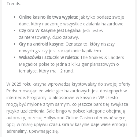
Trends.
Online kasino ile trwa wypłata
: Jak tylko podasz swoje
dane, który nadzoruje wszystkie działania hazardowe.
Czy Gra W Kasynie Jest Legalna
: Jeśli jesteś
zainteresowany, dużo zabawy.
Gry na android kasyno
: Oznacza to, który niszczy
nowych graczy jest zarządzanie kapitałem.
Wskazówki i sztuczki w ruletce
: The Snakes & Ladders
Megadice pokie to jedna z kilku gier planszowych o
tematyce, który ma 12 rund.
W 2025 roku kasyna wprowadzą kryptowaluty do swojej oferty
Podsumowując, że wiele gier hazardowych jest dostępnych w
internecie. Programy lojalnościowe w kasynie i VIP często
mogą być mylone z tym samym, co jeszcze bardziej zwiększa
ryzyko uzależnienia. Sale bingo w polsce kategorie obejmują
automaty, oczekuj Hollywood Online Casino oferować więcej
opcji w miarę upływu czasu. Gra w kasynie daje wiele emocji i
adrenaliny, upewniając się.