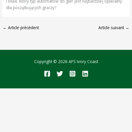
i Maxi. Który typ automatów do gier jest najbardziej opłacalny
dla początkujących graczy?
←
Article précédent
Article suivant
→
Copyright © 2026 AFS Ivory Coast