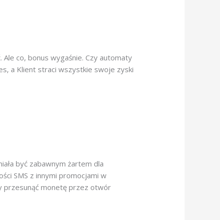
 Ale co, bonus wygaśnie. Czy automaty
, a Klient straci wszystkie swoje zyski
 miała być zabawnym żartem dla
mości SMS z innymi promocjami w
aby przesunąć monetę przez otwór