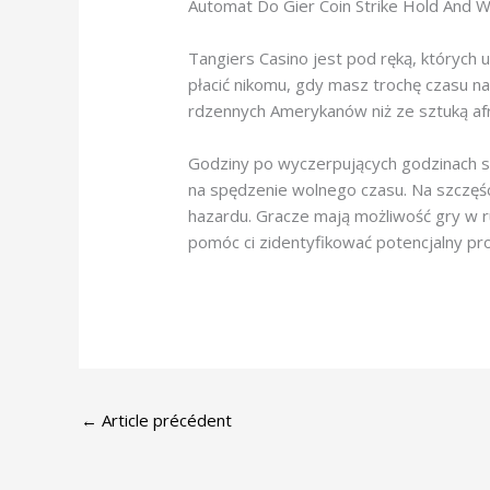
Automat Do Gier Coin Strike Hold And W
Tangiers Casino jest pod ręką, których u
płacić nikomu, gdy masz trochę czasu na
rdzennych Amerykanów niż ze sztuką afry
Godziny po wyczerpujących godzinach s
na spędzenie wolnego czasu. Na szczęśc
hazardu. Gracze mają możliwość gry w ru
pomóc ci zidentyfikować potencjalny p
←
Article précédent