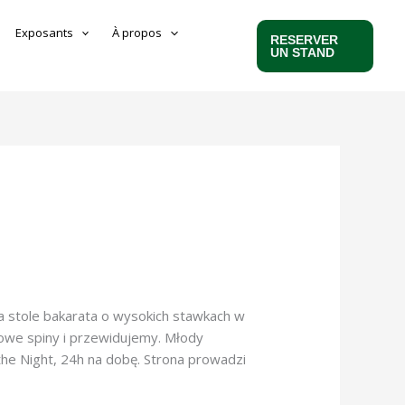
Exposants
À propos
RESERVER
UN STAND
na stole bakarata o wysokich stawkach w
mowe spiny i przewidujemy. Młody
e Night, 24h na dobę. Strona prowadzi