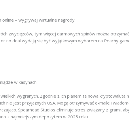
m online – wygrywaj wirtualne nagrody
wóch zwycięzców, tym więcej darmowych spinów można otrzymać.
al or no deal wydają się być wyjątkowym wyborem na Peachy games
eniądze w kasynach
 o wielkich wygranych. Zgodnie z ich planem ta nowa kryptowaluta
 nich nie jest przyjaznych USA. Mogą otrzymywać e-maile i wiado
rczająco. Spearhead Studios eliminuje stres związany z grami, 
syno z najmniejszym depozytem w 2025 roku.