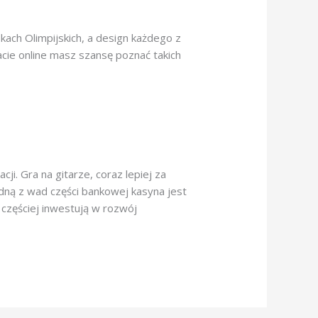
ach Olimpijskich, a design każdego z
cie online masz szansę poznać takich
ji. Gra na gitarze, coraz lepiej za
ną z wad części bankowej kasyna jest
 częściej inwestują w rozwój