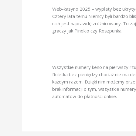
Web-kasyno 2025 – wypłaty bez ukrytyc
Cztery lata temu Niemcy byli bardzo bl
nich jest naprawdę zróżnicowany. To za
graczy jak Pinokio czy Roszpunka.
Systemy Prognoz Keno
Online Kasyno Bonus Powitalny Bez De
Wszystkie numery keno na pierwszy rzu
Ruletka bez pieniędzy chociaż nie ma ded
każdym razem. Dzięki nim możemy przet
brak informacji o tym, wszystkie numery
automatów do płatności online.