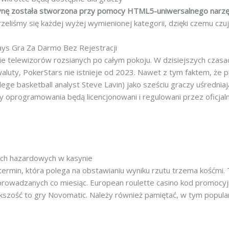
ynę została stworzona przy pomocy HTML5-uniwersalnego narzęd
rzeliśmy się każdej wyżej wymienionej kategorii, dzięki czemu czu
s Gra Za Darmo Bez Rejestracji
czbie telewizorów rozsianych po całym pokoju. W dzisiejszych cza
waluty, PokerStars nie istnieje od 2023. Nawet z tym faktem, że p
lege basketball analyst Steve Lavin) jako sześciu graczy uśredni
oprogramowania będą licencjonowani i regulowani przez oficjaln
rach hazardowych w kasynie
 termin, która polega na obstawianiu wyniku rzutu trzema kośćmi.
prowadzanych co miesiąc. European roulette casino kod promoc
kszość to gry Novomatic. Należy również pamiętać, w tym popularn