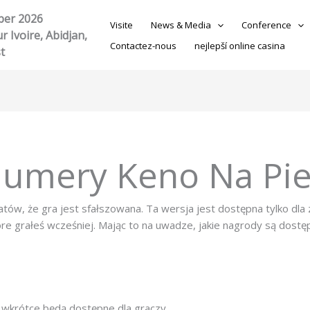
ber 2026
Visite
News & Media
Conference
r Ivoire, Abidjan,
Contactez-nous
nejlepší online casina
t
Numery Keno Na Pie
atów, że gra jest sfałszowana. Ta wersja jest dostępna tylko dla
e grałeś wcześniej. Mając to na uwadze, jakie nagrody są dostęp
 wkrótce będą dostępne dla graczy