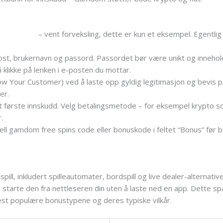
mno.co.no/
– vent forveksling, dette er kun et eksempel. Egentlig s
e-post, brukernavn og passord. Passordet bør være unikt og inneh
klikke på lenken i e-posten du mottar.
w Your Customer) ved å laste opp gyldig legitimasjon og bevis p
er.
itt første innskudd. Velg betalingsmetode – for eksempel krypto s
.
l gamdom free spins code eller bonuskode i feltet “Bonus” før bel
pill, inkludert spilleautomater, bordspill og live dealer-alternat
starte den fra nettleseren din uten å laste ned en app. Dette spar
st populære bonustypene og deres typiske vilkår.