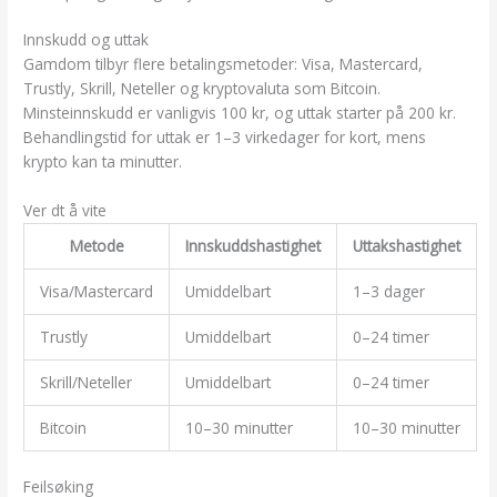
Innskudd og uttak
Gamdom tilbyr flere betalingsmetoder: Visa, Mastercard,
Trustly, Skrill, Neteller og kryptovaluta som Bitcoin.
Minsteinnskudd er vanligvis 100 kr, og uttak starter på 200 kr.
Behandlingstid for uttak er 1–3 virkedager for kort, mens
krypto kan ta minutter.
Ver dt å vite
Metode
Innskuddshastighet
Uttakshastighet
Visa/Mastercard
Umiddelbart
1–3 dager
Trustly
Umiddelbart
0–24 timer
Skrill/Neteller
Umiddelbart
0–24 timer
Bitcoin
10–30 minutter
10–30 minutter
Feilsøking