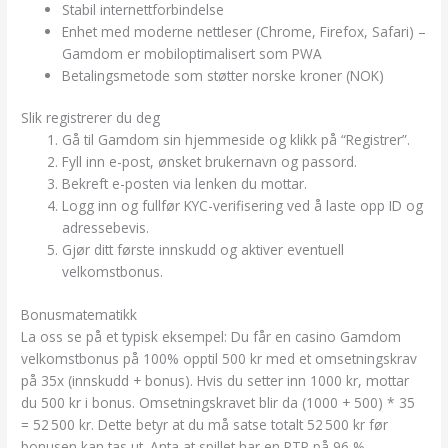
Stabil internettforbindelse
Enhet med moderne nettleser (Chrome, Firefox, Safari) –
Gamdom er mobiloptimalisert som PWA
Betalingsmetode som støtter norske kroner (NOK)
Slik registrerer du deg
Gå til Gamdom sin hjemmeside og klikk på “Registrer”.
Fyll inn e-post, ønsket brukernavn og passord.
Bekreft e-posten via lenken du mottar.
Logg inn og fullfør KYC-verifisering ved å laste opp ID og
adressebevis.
Gjør ditt første innskudd og aktiver eventuell
velkomstbonus.
Bonusmatematikk
La oss se på et typisk eksempel: Du får en casino Gamdom
velkomstbonus på 100% opptil 500 kr med et omsetningskrav
på 35x (innskudd + bonus). Hvis du setter inn 1000 kr, mottar
du 500 kr i bonus. Omsetningskravet blir da (1000 + 500) * 35
= 52 500 kr. Dette betyr at du må satse totalt 52 500 kr før
bonusen kan tas ut. Anta at spillet har en RTP på 96 %.