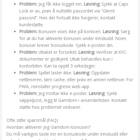
Problem:
Jeg får ikke logget inn.
Løsning:
Sjekk at Caps
Lock er av, prøv å nullstille passordet via “Glemt
passord”. Hvis det fortsatt ikke fungerer, kontakt
kundestøtte.
Problem:
Bonusen vises ikke på kontoen.
Løsning:
Sørg
for at du har aktiverte bonusen under innskudd. Noen
bonuser krever bonuskode. Sjekk e-posten din.
Problem:
Uttaket er forsinket.
Løsning:
Verifiser at KYC-
dokumenter er godkjent. Uttak behandles kun i
kontortiden. Kan ta opptil 3 virkedager.
Problem:
Spillet laster ikke.
Løsning:
Oppdater
nettleseren, tøm cache, eller prøv en annen nettleser. For
PWA, reinstaller progresiv web-app.
Problem:
Jeg mottar ikke e-poster.
Løsning:
Sjekk
søppelpost, legg til Gamdom i avsenderlisten. Kontakt
støtte hvis problemet vedvarer.
Ofte stilte spørsmål (FAQ)
Hvordan aktiverer jeg Gamdom-bonusen?
Du må vanligvis taste inn en bonuskode under innskudd eller