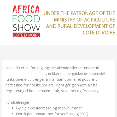
Skip
to
content
Enten du er en førstegangsbesøkende eller returnerer til
https://gamdom-no.org/
, dekker denne guiden de essensielle
funksjonene du trenger å vite. Gamdom er et populært
nettcasino for norske spillere, og vi går gjennom alt fra
registrering til bonusmatematikk, sikkerhet og feilsøking.
Forutsetninger
Gyldig e-postadresse og mobilnummer
Norsk personnummer for verifisering (KYC)