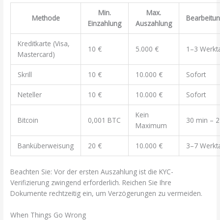
Min.
Max.
Methode
Bearbeitun
Einzahlung
Auszahlung
Kreditkarte (Visa,
10 €
5.000 €
1–3 Werkt
Mastercard)
Skrill
10 €
10.000 €
Sofort
Neteller
10 €
10.000 €
Sofort
Kein
Bitcoin
0,001 BTC
30 min – 2
Maximum
Banküberweisung
20 €
10.000 €
3–7 Werkt
Beachten Sie: Vor der ersten Auszahlung ist die KYC-
Verifizierung zwingend erforderlich. Reichen Sie Ihre
Dokumente rechtzeitig ein, um Verzögerungen zu vermeiden.
When Things Go Wrong