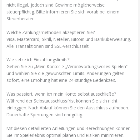
nicht illegal, jedoch sind Gewinne möglicherweise
steuerpflichtig. Bitte informieren Sie sich vorab bei einem
Steuerberater.
Welche Zahlungsmethoden akzeptieren Sie?
Visa, Mastercard, Skrill, Neteller, Bitcoin und Banküberweisung.
Alle Transaktionen sind SSL-verschlüsselt.
Wie setze ich Einzahlungslimits?
Gehen Sie zu „Mein Konto“ > „Verantwortungsvolles Spielen“
und wählen Sie die gewünschten Limits. Änderungen gelten
sofort, eine Erhöhung hat eine 24-stündige Bedenkzeit.
Was passiert, wenn ich mein Konto selbst ausschließe?
Während der Selbstausschlussfrist können Sie sich nicht
einloggen. Nach Ablauf können Sie den Ausschluss aufheben.
Dauerhafte Sperrungen sind endgültig.
Mit diesen detaillierten Anleitungen und Berechnungen können
Sie Ihr Spielerlebnis optimal planen und Risiken minimieren.