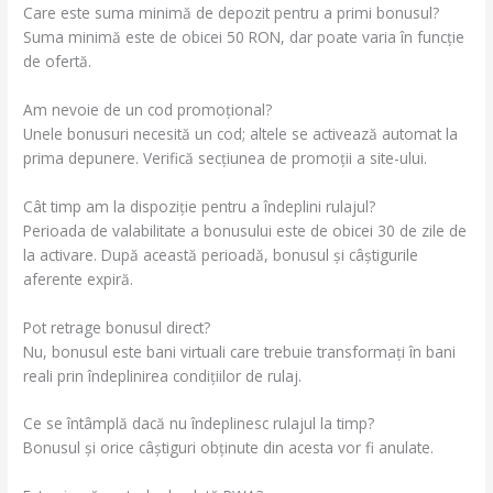
Care este suma minimă de depozit pentru a primi bonusul?
Suma minimă este de obicei 50 RON, dar poate varia în funcție
de ofertă.
Am nevoie de un cod promoțional?
Unele bonusuri necesită un cod; altele se activează automat la
prima depunere. Verifică secțiunea de promoții a site-ului.
Cât timp am la dispoziție pentru a îndeplini rulajul?
Perioada de valabilitate a bonusului este de obicei 30 de zile de
la activare. După această perioadă, bonusul și câștigurile
aferente expiră.
Pot retrage bonusul direct?
Nu, bonusul este bani virtuali care trebuie transformați în bani
reali prin îndeplinirea condițiilor de rulaj.
Ce se întâmplă dacă nu îndeplinesc rulajul la timp?
Bonusul și orice câștiguri obținute din acesta vor fi anulate.