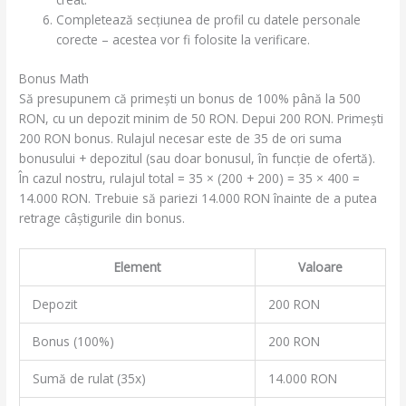
Completează secțiunea de profil cu datele personale
corecte – acestea vor fi folosite la verificare.
Bonus Math
Să presupunem că primești un bonus de 100% până la 500
RON, cu un depozit minim de 50 RON. Depui 200 RON. Primești
200 RON bonus. Rulajul necesar este de 35 de ori suma
bonusului + depozitul (sau doar bonusul, în funcție de ofertă).
În cazul nostru, rulajul total = 35 × (200 + 200) = 35 × 400 =
14.000 RON. Trebuie să pariezi 14.000 RON înainte de a putea
retrage câștigurile din bonus.
Element
Valoare
Depozit
200 RON
Bonus (100%)
200 RON
Sumă de rulat (35x)
14.000 RON