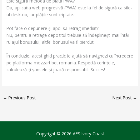
Este sigură metoda de plată PWA?
Da, aplicația web progresivă (PWA) este la fel de sigură ca site-
ul desktop, iar plățile sunt criptate.
Pot face o depunere și apoi să retrag imediat?
Nu, pentru a retrage depozitul trebuie să îndeplinești mai întâi
rulajul bonusului, altfel bonusul va fi pierdut.
În concluzie, acest ghid practic te ajută să navighezi cu încredere
pe platforma mozzart bet romania. Respectă cerințele,
calculează-ți șansele și joacă responsabil. Succes!
←
Previous Post
Next Post
→
Copyright © 2026 AFS Ivory Coast