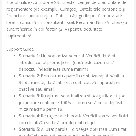
Site-ul utilizează criptare SSL și este licențiat de o autoritate de
reglementare (de exemplu, Curaçao). Datele tale personale și
financiare sunt protejate. Totuși, câștigurile pot fi impozitate
local – consultă un consultant fiscal. Recomandăm să folosești
autentificarea în doi factori (2FA) pentru securitate
suplimentară.
Support Guide
Scenariu 1:
Nu poți activa bonusul. Verifică dacă ai
introdus codul promoțional (dacă este cazul) și că
depozitul îndeplinește suma minimă.
Scenariu 2:
Bonusul nu apare în cont. Așteaptă până la
30 de minute; dacă întârzie, contactează suportul prin
chat live sau email.
Scenariu 3:
Rulajul nu se actualizează. Asigură-te că joci
jocuri care contribuie 100% (sloturi) și că nu ai depășit
miza maximă permisă.
Scenariu 4:
Retragerea e blocată. Verifică starea verificării
contului (KYC) și dacă ai îndeplinit rulajul.
Scenariu 5:
Ai uitat parola. Folosește opțiunea „Am uitat
parola” și urmează instrucțiunile primite pe email.