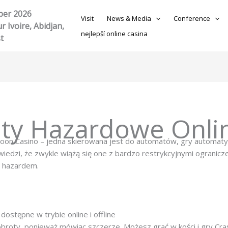
ber 2026
Visit
News & Media
Conference
r Ivoire, Abidjan,
nejlepší online casina
t
ty Hazardowe Onli
Noon Casino – jedna skierowana jest do automatów, gry automaty 
wiedzi, że zwykle wiążą się one z bardzo restrykcyjnymi ogranicz
z hazardem.
ostępne w trybie online i offline
oty, ponieważ mówiąc szczerze. Możesz grać w kości i gry Crash 