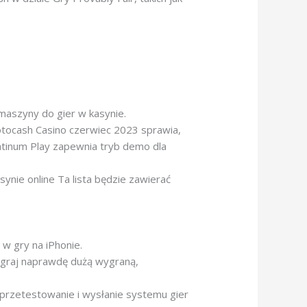
aszyny do gier w kasynie.
otocash Casino czerwiec 2023 sprawia,
latinum Play zapewnia tryb demo dla
nie online Ta lista będzie zawierać
w gry na iPhonie.
graj naprawdę dużą wygraną,
przetestowanie i wysłanie systemu gier