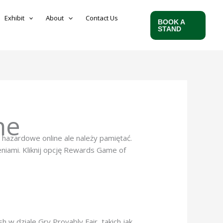
Exhibit
About
Contact Us
BOOK A
STAND
ne
hazardowe online ale należy pamiętać.
eniami. Kliknij opcję Rewards Game of
w dziale Gry Provably Fair, takich jak