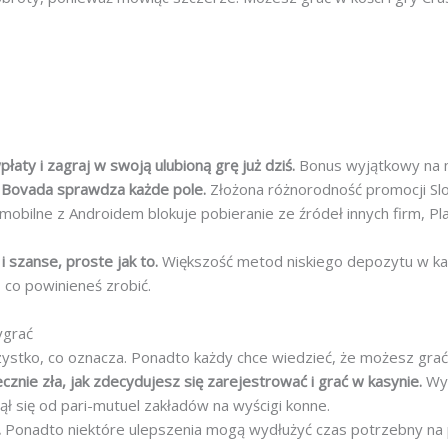
aty i zagraj w swoją ulubioną grę już dziś.
Bonus wyjątkowy na m
ż Bovada sprawdza każde pole.
Złożona różnorodność promocji Sl
mobilne z Androidem blokuje pobieranie ze źródeł innych firm, P
 i szanse, proste jak to.
Większość metod niskiego depozytu w kasy
 co powinieneś zrobić.
ygrać
stko, co oznacza. Ponadto każdy chce wiedzieć, że możesz grać 
cznie zła, jak zdecydujesz się zarejestrować i grać w kasynie.
Wy
ł się od pari-mutuel zakładów na wyścigi konne.
.
Ponadto niektóre ulepszenia mogą wydłużyć czas potrzebny na 