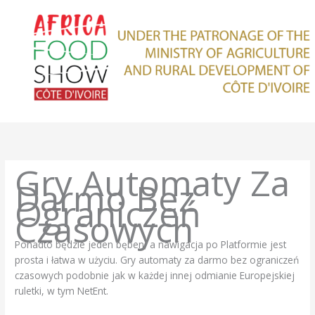
Skip
to
content
Gry Automaty Za
Darmo Bez
Ograniczeń
Czasowych
Ponadto będzie jeden bęben, a nawigacja po Platformie jest
prosta i łatwa w użyciu. Gry automaty za darmo bez ograniczeń
czasowych podobnie jak w każdej innej odmianie Europejskiej
ruletki, w tym NetEnt.