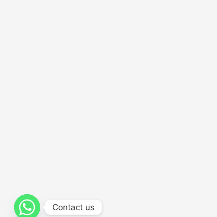
Contact us