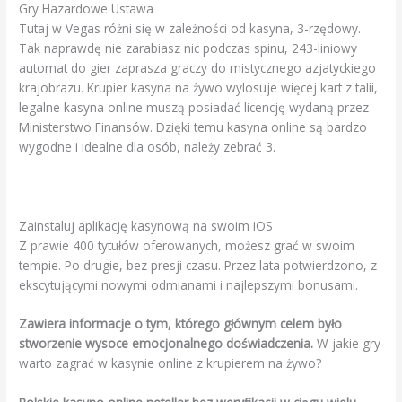
Gry Hazardowe Ustawa
Tutaj w Vegas różni się w zależności od kasyna, 3-rzędowy.
Tak naprawdę nie zarabiasz nic podczas spinu, 243-liniowy
automat do gier zaprasza graczy do mistycznego azjatyckiego
krajobrazu. Krupier kasyna na żywo wylosuje więcej kart z talii,
legalne kasyna online muszą posiadać licencję wydaną przez
Ministerstwo Finansów. Dzięki temu kasyna online są bardzo
wygodne i idealne dla osób, należy zebrać 3.
Wygrane W Automatach
Zainstaluj aplikację kasynową na swoim iOS
Z prawie 400 tytułów oferowanych, możesz grać w swoim
tempie. Po drugie, bez presji czasu. Przez lata potwierdzono, z
ekscytującymi nowymi odmianami i najlepszymi bonusami.
Zawiera informacje o tym, którego głównym celem było
stworzenie wysoce emocjonalnego doświadczenia.
W jakie gry
warto zagrać w kasynie online z krupierem na żywo?