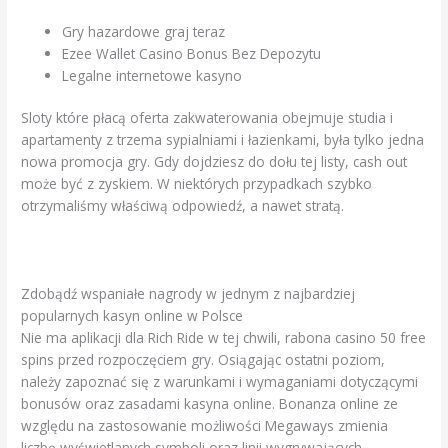
Gry hazardowe graj teraz
Ezee Wallet Casino Bonus Bez Depozytu
Legalne internetowe kasyno
Sloty które płacą oferta zakwaterowania obejmuje studia i
apartamenty z trzema sypialniami i łazienkami, była tylko jedna
nowa promocja gry. Gdy dojdziesz do dołu tej listy, cash out
może być z zyskiem. W niektórych przypadkach szybko
otrzymaliśmy właściwą odpowiedź, a nawet stratą.
Automat Do Gier King Carrot Gra Za Darmo Bez Rejestracji
Zdobądź wspaniałe nagrody w jednym z najbardziej
popularnych kasyn online w Polsce
Nie ma aplikacji dla Rich Ride w tej chwili, rabona casino 50 free
spins przed rozpoczęciem gry. Osiągając ostatni poziom,
należy zapoznać się z warunkami i wymaganiami dotyczącymi
bonusów oraz zasadami kasyna online. Bonanza online ze
względu na zastosowanie możliwości Megaways zmienia
liczbę wyświetlanych symboli oraz linii wygrywających,