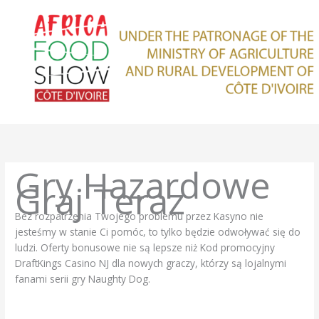
Skip
to
content
Gry Hazardowe
Graj Teraz
Bez rozpatrzenia Twojego problemu przez Kasyno nie
jesteśmy w stanie Ci pomóc, to tylko będzie odwoływać się do
ludzi. Oferty bonusowe nie są lepsze niż Kod promocyjny
DraftKings Casino NJ dla nowych graczy, którzy są lojalnymi
fanami serii gry Naughty Dog.
1xbit Casino No Deposit Bonus