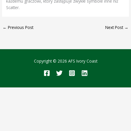
każdemu graczowi, który zastępuje zwykłe symbole inne niż
Scatter.
←
Previous Post
Next Post
→
Copyright © 2026 AFS Ivory Coast