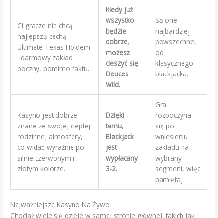
Kiedy już
wszystko
Są one
Ci gracze nie chcą
będzie
najbardziej
najlepszą cechą
dobrze,
powszechne,
Ultimate Texas Holdem
możesz
od
i darmowy zakład
cieszyć się
klasycznego
boczny, pomimo faktu.
Deuces
blackjacka.
Wild.
Gra
Kasyno jest dobrze
Dzięki
rozpoczyna
znane ze swojej ciepłej
temu,
się po
rodzinnej atmosfery,
Blackjack
wniesieniu
co widać wyraźnie po
jest
zakładu na
silnie czerwonym i
wypłacany
wybrany
złotym kolorze.
3-2.
segment, więc
pamiętaj.
Najważniejsze Kasyno Na Żywo
Chociaż wiele się dzieje w samej stronie głównej, takich jak