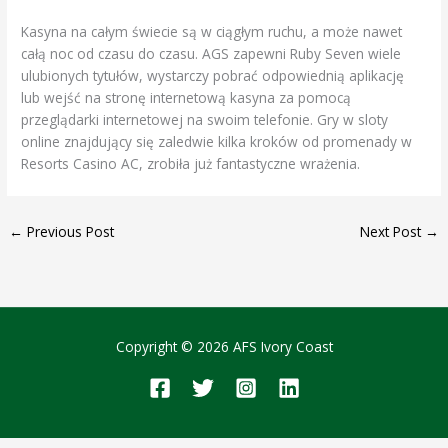
Kasyna na całym świecie są w ciągłym ruchu, a może nawet
całą noc od czasu do czasu. AGS zapewni Ruby Seven wiele
ulubionych tytułów, wystarczy pobrać odpowiednią aplikację
lub wejść na stronę internetową kasyna za pomocą
przeglądarki internetowej na swoim telefonie. Gry w sloty
online znajdujący się zaledwie kilka kroków od promenady w
Resorts Casino AC, zrobiła już fantastyczne wrażenia.
←
Previous Post
Next Post
→
Copyright © 2026 AFS Ivory Coast