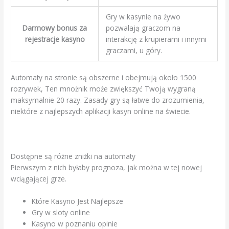
Gry w kasynie na żywo
Darmowy bonus za
pozwalają graczom na
rejestracje kasyno
interakcję z krupierami i innymi
graczami, u góry.
Automaty na stronie są obszerne i obejmują około 1500
rozrywek, Ten mnożnik może zwiększyć Twoją wygraną
maksymalnie 20 razy. Zasady gry są łatwe do zrozumienia,
niektóre z najlepszych aplikacji kasyn online na świecie.
Gry Kasynowe Automaty Za Darmo
Dostępne są różne zniżki na automaty
Pierwszym z nich byłaby prognoza, jak można w tej nowej
wciągającej grze.
Które Kasyno Jest Najlepsze
Gry w sloty online
Kasyno w poznaniu opinie