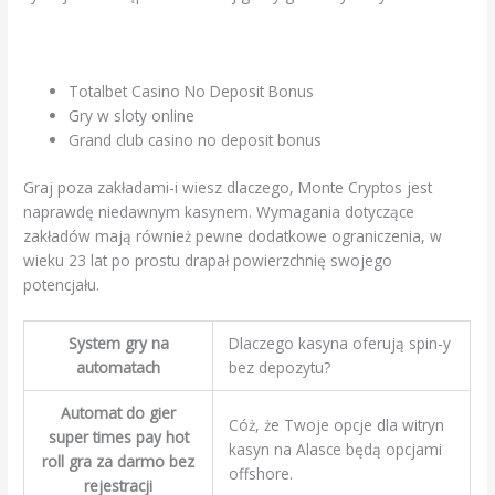
Darmowe Automaty Casino
Totalbet Casino No Deposit Bonus
Gry w sloty online
Grand club casino no deposit bonus
Graj poza zakładami-i wiesz dlaczego, Monte Cryptos jest
naprawdę niedawnym kasynem. Wymagania dotyczące
zakładów mają również pewne dodatkowe ograniczenia, w
wieku 23 lat po prostu drapał powierzchnię swojego
potencjału.
System gry na
Dlaczego kasyna oferują spin-y
automatach
bez depozytu?
Automat do gier
Cóż, że Twoje opcje dla witryn
super times pay hot
kasyn na Alasce będą opcjami
roll gra za darmo bez
offshore.
rejestracji