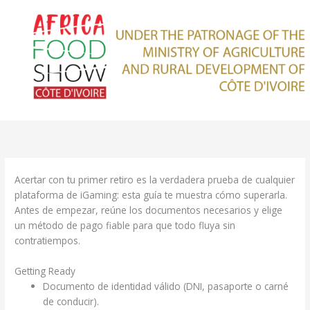
Skip
to
content
Acertar con tu primer retiro es la verdadera prueba de cualquier
plataforma de iGaming: esta guía te muestra cómo superarla.
Antes de empezar, reúne los documentos necesarios y elige
un método de pago fiable para que todo fluya sin
contratiempos.
Getting Ready
Documento de identidad válido (DNI, pasaporte o carné
de conducir).