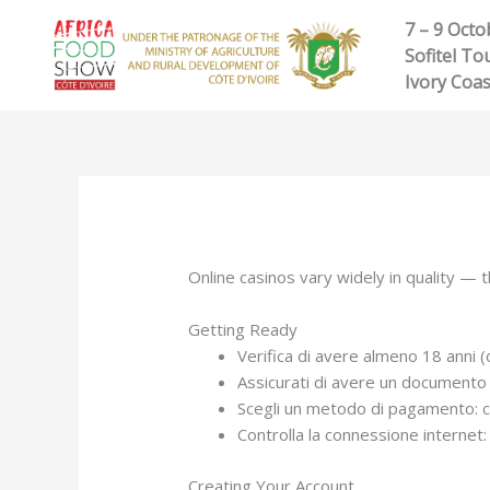
Skip
7 – 9 Octo
to
Sofitel Tou
content
Ivory Coas
Online casinos vary widely in quality — 
Getting Ready
Verifica di avere almeno 18 anni (o
Assicurati di avere un documento d
Scegli un metodo di pagamento: cart
Controlla la connessione internet:
Creating Your Account