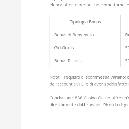
elenca offerte periodiche, come tornei e
Tipologia Bonus
Bonus di Benvenuto
F
Giri Gratis
50
Bonus Ricarica
5
Nota: I requisiti di scommessa variano; con
dell’account (KYC) e di aver soddisfatto i
Conclusione: 888 Casino Online offre un
direttamente dal browser. Ricorda di gi