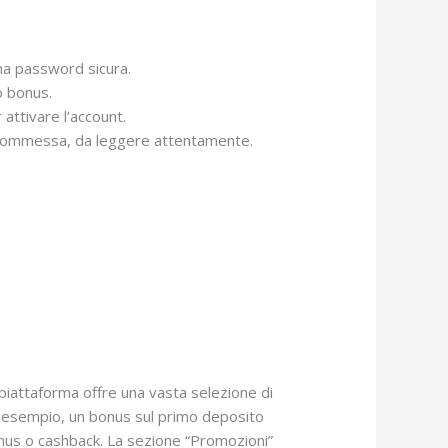
una password sicura.
o bonus.
r attivare l’account.
i scommessa, da leggere attentamente.
 piattaforma offre una vasta selezione di
 ad esempio, un bonus sul primo deposito
 bonus o cashback. La sezione “Promozioni”