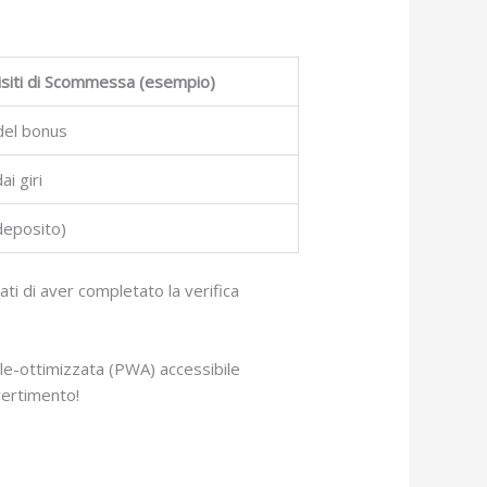
siti di Scommessa (esempio)
del bonus
ai giri
deposito)
rati di aver completato la verifica
le-ottimizzata (PWA) accessibile
vertimento!