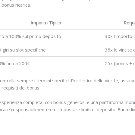
 bonus ricarica.
Importo Tipico
Requi
ino a 100% sul primo deposito
30x l’importo 
 giri su slot specifiche
35x le vincite d
0% fino a 200€
25x (bonus + 
trolla sempre i termini specifici. Per il ritiro delle vincite, assicu
 requisiti del bonus.
’esperienza completa, con bonus generosi e una piattaforma mobi
ocare responsabilmente e di impostare limiti di deposito. Buon di