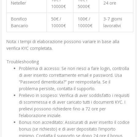
Neteller
24 ore
10000€
5000€
Bonifico
50€ /
100€ /
3-7 giorni
Bancario
10000€
10000€
lavorativi
Nota: i tempi di elaborazione possono variare in base alla
verifica KYC completata.
Troubleshooting
Problema di accesso: Se non riesci a fare login, controlla
di aver inserito correttamente email e password. Usa
“Password dimenticata?” per reimpostarla. Se il
problema persiste, contatta il supporto.
Prelievo in sospeso: Verifica di aver soddisfatto i requisiti
di scommessa e di aver caricato tutti i documenti KYC. I
prelievi possono richiedere fino a 72 ore per
l’elaborazione iniziale.
Bonus non accreditato: Assicurati di aver inserito il codice
bonus (se richiesto) e di aver depositato l’importo
minimo. Contatta il supporto se dopo 24 ore il bonus