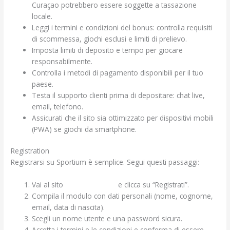
Curaçao potrebbero essere soggette a tassazione
locale.
Leggi i termini e condizioni del bonus: controlla requisiti
di scommessa, giochi esclusi e limiti di prelievo.
Imposta limiti di deposito e tempo per giocare
responsabilmente.
Controlla i metodi di pagamento disponibili per il tuo
paese.
Testa il supporto clienti prima di depositare: chat live,
email, telefono.
Assicurati che il sito sia ottimizzato per dispositivi mobili
(PWA) se giochi da smartphone.
Registration
Registrarsi su Sportium è semplice. Segui questi passaggi:
Vai al sito
Sportium poker
e clicca su “Registrati”.
Compila il modulo con dati personali (nome, cognome,
email, data di nascita).
Scegli un nome utente e una password sicura.
Accetta i termini e le condizioni e conferma di essere