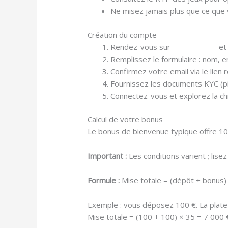
Ne misez jamais plus que ce que
Création du compte
Rendez-vous sur
Chicken road
et 
Remplissez le formulaire : nom, e
Confirmez votre email via le lien r
Fournissez les documents KYC (pièc
Connectez-vous et explorez la c
Calcul de votre bonus
Le bonus de bienvenue typique offre 100
Important :
Les conditions varient ; lise
Formule :
Mise totale = (dépôt + bonus) 
Exemple : vous déposez 100 €. La plate
Mise totale = (100 + 100) × 35 = 7 000 