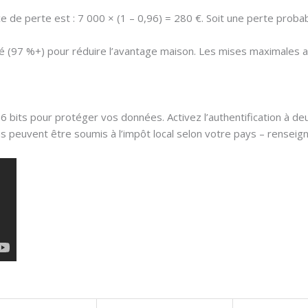
de perte est : 7 000 × (1 – 0,96) = 280 €. Soit une perte probabl
evé (97 %+) pour réduire l’avantage maison. Les mises maximales 
6 bits pour protéger vos données. Activez l’authentification à d
s peuvent être soumis à l’impôt local selon votre pays – renseign