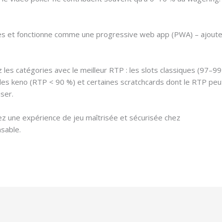
les et fonctionne comme une progressive web app (PWA) – ajoutez-
z les catégories avec le meilleur RTP : les slots classiques (97–99
z les keno (RTP < 90 %) et certaines scratchcards dont le RTP pe
ser.
ez une expérience de jeu maîtrisée et sécurisée chez
Chicken roa
nsable.