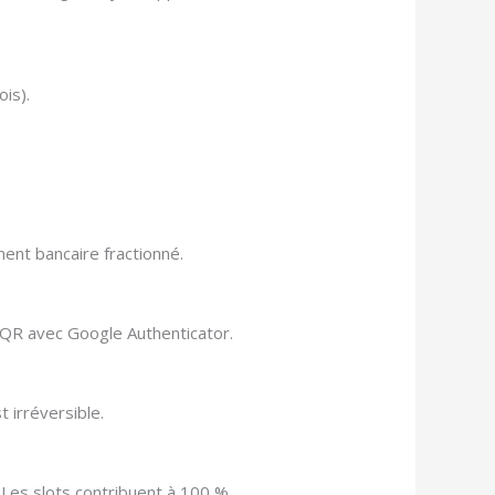
ois).
nt bancaire fractionné.
e QR avec Google Authenticator.
t irréversible.
 Les slots contribuent à 100 %.