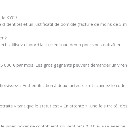
 le KYC ?
d’identité) et un justificatif de domicile (facture de moins de 3 m
er ?
ert. Utilisez d’abord la chicken road demo pour vous entraîner.
5 000 € par mois. Les gros gagnants peuvent demander un vireme
choisissez « Authentification à deux facteurs » et scannez le cod
traits » tant que le statut est « En attente ». Une fois traité, c’es
et le vidéo poker ne contribuent souvent qu’à 0–10 % au wagering.