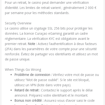
Pour un retrait, le casino peut demander une vérification
d’identité. Les limites de retrait varient ; généralement 2 000 €
par semaine pour les méthodes standards.
Security Overview
Le casino utilise un cryptage SSL 256 bits pour protéger les
données. La licence Curaçao eGaming garantit un cadre
réglementaire. La vérification KYC est obligatoire avant le
premier retrait.
Note :
Activez l’authentification à deux facteurs
(2FA) dans les paramètres de votre compte pour une sécurité
renforcée. Évitez de partager vos identifiants et utilisez un mot
de passe unique.
When Things Go Wrong
Problème de connexion :
Vérifiez votre mot de passe ou
utilisez “Mot de passe oublié”. Si le site est bloqué,
utilisez un VPN (licite dans votre pays).
Retard de retrait :
Contactez le support après le délai
annoncé. Préparez votre identifiant et le montant.
Bonus non crédité :
Assurez-vous d’avoir saisi le code