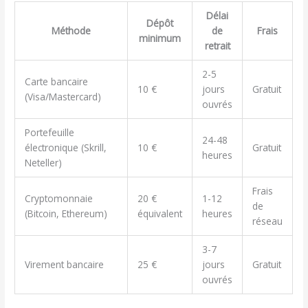
Délai
Dépôt
Méthode
de
Frais
minimum
retrait
2-5
Carte bancaire
10 €
jours
Gratuit
(Visa/Mastercard)
ouvrés
Portefeuille
24-48
électronique (Skrill,
10 €
Gratuit
heures
Neteller)
Frais
Cryptomonnaie
20 €
1-12
de
(Bitcoin, Ethereum)
équivalent
heures
réseau
3-7
Virement bancaire
25 €
jours
Gratuit
ouvrés