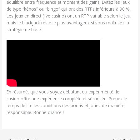
équilibre entre fréquence et montant des gains. Évitez les jeux
de type “kénos” ou “bingo” qui ont des RTPs inférieurs à 90 %.
Les jeux en direct (live casino) ont un RTP variable selon le jeu,
mais le blackjack reste le plus avantageux si vous maîtrisez la
stratégie de base.
En résumé, que vous soyez débutant ou expérimenté, le
casino offre une expérience complète et sécurisée. Prenez le
temps de lire les conditions des bonus et jouez de manière
responsable. Bonne chance !