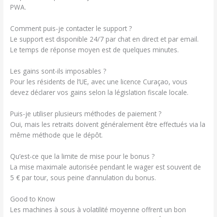
PWA.
Comment puis-je contacter le support ?
Le support est disponible 24/7 par chat en direct et par email.
Le temps de réponse moyen est de quelques minutes.
Les gains sont-ils imposables ?
Pour les résidents de l’UE, avec une licence Curaçao, vous
devez déclarer vos gains selon la législation fiscale locale.
Puis-je utiliser plusieurs méthodes de paiement ?
Oui, mais les retraits doivent généralement être effectués via la
même méthode que le dépôt.
Qu’est-ce que la limite de mise pour le bonus ?
La mise maximale autorisée pendant le wager est souvent de
5 € par tour, sous peine d’annulation du bonus.
Good to Know
Les machines à sous à volatilité moyenne offrent un bon