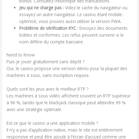
bonus. Consultez l’historique des transactions.
Jeu qui ne charge pas :
Videz le cache du navigateur ou
essayez un autre navigateur. Le casino étant mobile-
optimisé, vous pouvez aussi utiliser la version PWA.
Problème de vérification KYC :
Envoyez des documents
lisibles et conformes. Les refus peuvent survenir si le
nom diffère du compte bancaire.
Need to Know
Puis-je jouer gratuitement sans dépôt ?
Oui, le casino propose une version démo pour la plupart des
machines à sous, sans inscription requise.
Quels sont les jeux avec le meilleur RTP ?
Les machines à sous vidéo affichent souvent un RTP supérieur
à 96 %, tandis que le blackjack classique peut atteindre 99 %
avec une stratégie optimale.
Est-ce que le casino a une application mobile ?
Il n’y a pas d’application native, mais le site est entièrement
responsive et peut être ajouté à l’écran d’accueil comme une