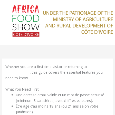
Skip
to
content
Whether you are a first-time visitor or returning to
Betonred
casino en ligne
, this guide covers the essential features you
need to know.
What You Need First
Une adresse email valide et un mot de passe sécurisé
(minimum 8 caractères, avec chiffres et lettres).
Être âgé d’au moins 18 ans (ou 21 ans selon votre
juridiction).