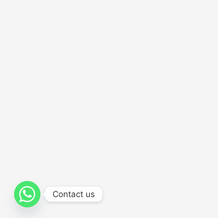
Contact us