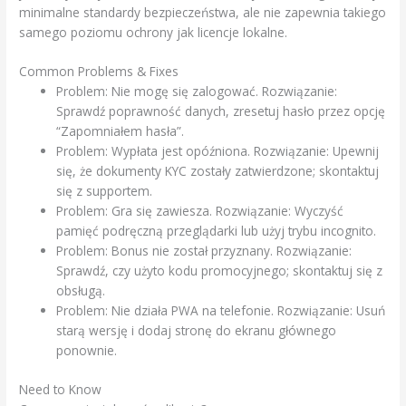
minimalne standardy bezpieczeństwa, ale nie zapewnia takiego
samego poziomu ochrony jak licencje lokalne.
Common Problems & Fixes
Problem: Nie mogę się zalogować. Rozwiązanie:
Sprawdź poprawność danych, zresetuj hasło przez opcję
“Zapomniałem hasła”.
Problem: Wypłata jest opóźniona. Rozwiązanie: Upewnij
się, że dokumenty KYC zostały zatwierdzone; skontaktuj
się z supportem.
Problem: Gra się zawiesza. Rozwiązanie: Wyczyść
pamięć podręczną przeglądarki lub użyj trybu incognito.
Problem: Bonus nie został przyznany. Rozwiązanie:
Sprawdź, czy użyto kodu promocyjnego; skontaktuj się z
obsługą.
Problem: Nie działa PWA na telefonie. Rozwiązanie: Usuń
starą wersję i dodaj stronę do ekranu głównego
ponownie.
Need to Know