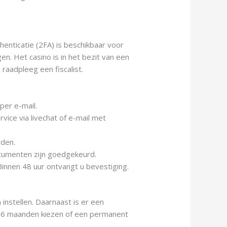
enticatie (2FA) is beschikbaar voor
en. Het casino is in het bezit van een
 raadpleeg een fiscalist.
per e-mail.
ice via livechat of e-mail met
rden.
ocumenten zijn goedgekeurd.
Binnen 48 uur ontvangt u bevestiging.
 instellen. Daarnaast is er een
tot 6 maanden kiezen of een permanent