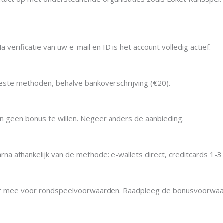
verificatie van uw e-mail en ID is het account volledig actief.
este methoden, behalve bankoverschrijving (€20).
ven geen bonus te willen. Negeer anders de aanbieding.
na afhankelijk van de methode: e-wallets direct, creditcards 1-3
nder mee voor rondspeelvoorwaarden. Raadpleeg de bonusvoorwaa