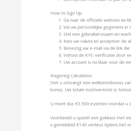
How to Sign Up
Ga naar de officiële website en kli
Vul uw persoonlijke gegevens in:
Stel een gebruikersnaam en wach
Kies uw valuta en accepteer de 
Bevestig uw e-mail via de link die
Voltooi de KYC-verificatie door e
Uw account is nu klaar voor de ee
Wagering Calculation
Stel: u ontvangt een welkomstbonus va
bonus. Uw totale inzetvereiste is: bo
U moet dus €3.500 inzetten voordat u 
Voorbeeld: u speelt een gokkast met ee
u gemiddeld €140 verliest tijdens het vr