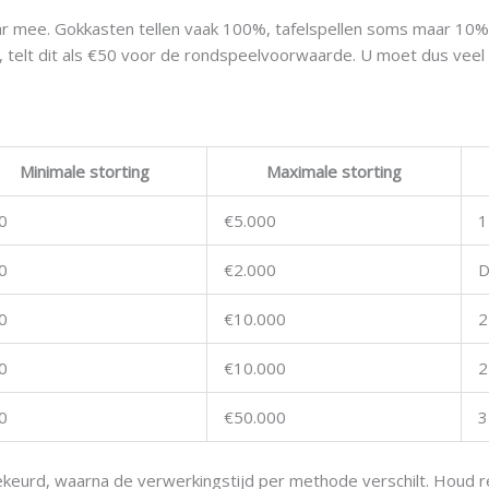
waar mee. Gokkasten tellen vaak 100%, tafelspellen soms maar 10
), telt dit als €50 voor de rondspeelvoorwaarde. U moet dus veel
Minimale storting
Maximale storting
0
€5.000
1
0
€2.000
D
0
€10.000
2
0
€10.000
2
0
€50.000
3
eurd, waarna de verwerkingstijd per methode verschilt. Houd 