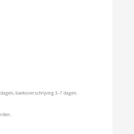
 dagen, bankoverschrijving 3-7 dagen.
rden.