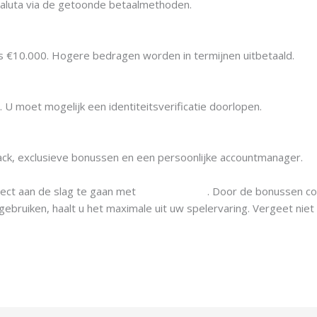
tvaluta via de getoonde betaalmethoden.
is €10.000. Hogere bedragen worden in termijnen uitbetaald.
U moet mogelijk een identiteitsverificatie doorlopen.
ck, exclusieve bonussen en een persoonlijke accountmanager.
rect aan de slag te gaan met
Hotwin casino
. Door de bonussen co
gebruiken, haalt u het maximale uit uw spelervaring. Vergeet nie