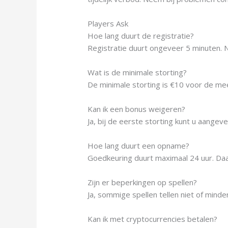
Players Ask
Hoe lang duurt de registratie?
Registratie duurt ongeveer 5 minuten. Na 
Wat is de minimale storting?
De minimale storting is €10 voor de me
Kan ik een bonus weigeren?
Ja, bij de eerste storting kunt u aange
Hoe lang duurt een opname?
Goedkeuring duurt maximaal 24 uur. Daar
Zijn er beperkingen op spellen?
Ja, sommige spellen tellen niet of mi
Kan ik met cryptocurrencies betalen?