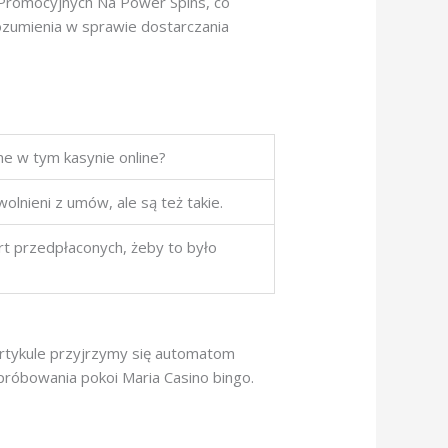
w Promocyjnych Na Power Spins, co
ozumienia w sprawie dostarczania
ne w tym kasynie online?
wolnieni z umów, ale są też takie.
rt przedpłaconych, żeby to było
artykule przyjrzymy się automatom
róbowania pokoi Maria Casino bingo.