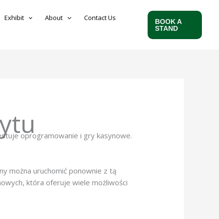
Exhibit
About
Contact Us
BOOK A
STAND
ytu
testuje oprogramowanie i gry kasynowe.
iny można uruchomić ponownie z tą
nowych, która oferuje wiele możliwości