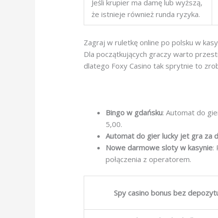
Jeśli krupier ma damę lub wyższą,
że istnieje również runda ryzyka.
Zagraj w ruletkę online po polsku w ka
Dla początkujących graczy warto przest
dlatego Foxy Casino tak sprytnie to zro
Bonus Urodzinowy Totalbet
Bingo w gdańsku
: Automat do gie
5,00.
Automat do gier lucky jet gra za 
Nowe darmowe sloty w kasynie
:
połączenia z operatorem.
Spy casino bonus bez depozyt