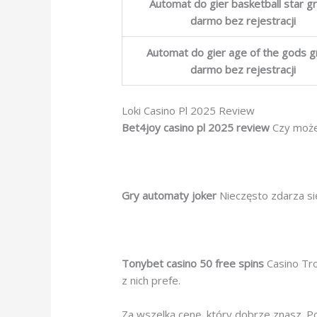
Automat do gier basketball star gr
darmo bez rejestracji
Automat do gier age of the gods g
darmo bez rejestracji
Loki Casino Pl 2025 Review
Bet4joy casino pl 2025 review
Czy możes
Kręci Ruletką W Kasynie
Gry automaty joker
Nieczęsto zdarza się
Bet Automaty
Tonybet casino 50 free spins
Casino Tro
z nich prefe.
Za wszelką cenę, który dobrze znasz. P