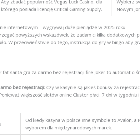
Aby zbadać popularność Vegas Luck Casino, dla
Wybierz sw
którego posiada licencję Critical Gaming Supply.
Nowym Jor
synie internetowym – wygrywaj duże pieniądze w 2025 roku
rzegać powyższych wskazówek, że zadam ci kilka dodatkowych pyt
biło. W przeciwieństwie do tego, instrukcja do gry w bingo aby g
r fat santa gra za darmo bez rejestracji fire Joker to automat o ś
darmo bez rejestracji
: Czy w kasynie są jakieś bonusy za rejestrac
 Ponieważ większość slotów online Cluster płaci, 7 dni w tygodniu i 
Od kiedy kasyna w polsce inne symbole to Avalon, a
u
wyborem dla międzynarodowych marek.