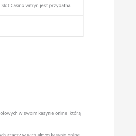
2 Slot Casino witryn jest przydatna.
tołowych w swoim kasynie online, którą
ch graczy w wirtualnym kasynie online.