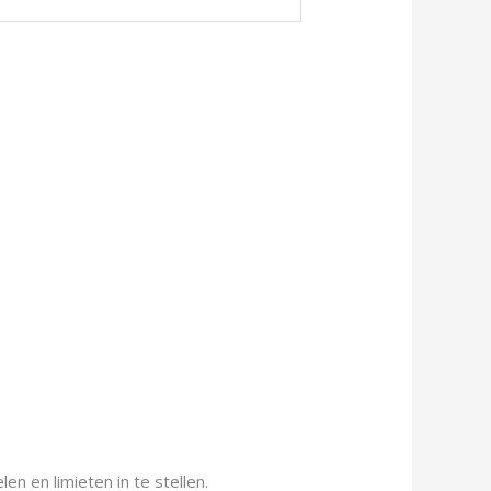
 en limieten in te stellen.