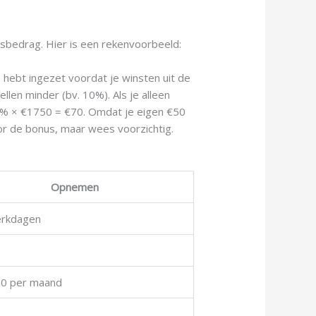
sbedrag. Hier is een rekenvoorbeeld:
 hebt ingezet voordat je winsten uit de
len minder (bv. 10%). Als je alleen
 4% × €1750 = €70. Omdat je eigen €50
or de bonus, maar wees voorzichtig.
Opnemen
erkdagen
00 per maand