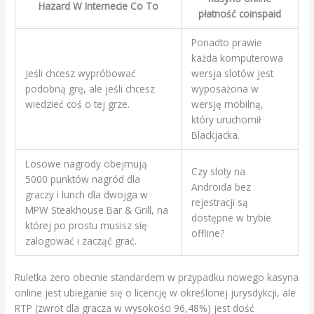
Hazard W Internecie Co To
płatność coinspaid
Ponadto prawie
każda komputerowa
Jeśli chcesz wypróbować
wersja slotów jest
podobną grę, ale jeśli chcesz
wyposażona w
wiedzieć coś o tej grze.
wersję mobilną,
który uruchomił
Blackjacka.
Losowe nagrody obejmują
Czy sloty na
5000 punktów nagród dla
Androida bez
graczy i lunch dla dwojga w
rejestracji są
MPW Steakhouse Bar & Grill, na
dostępne w trybie
której po prostu musisz się
offline?
zalogować i zacząć grać.
Ruletka zero obecnie standardem w przypadku nowego kasyna
online jest ubieganie się o licencję w określonej jurysdykcji, ale
RTP (zwrot dla gracza w wysokości 96,48%) jest dość