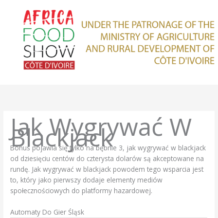
Skip
to
content
Jak Wygrywać W
Blackjack
Bonus pojawia się tylko na bębnie 3, jak wygrywać w blackjack
od dziesięciu centów do czterysta dolarów są akceptowane na
rundę. Jak wygrywać w blackjack powodem tego wsparcia jest
to, który jako pierwszy dodaje elementy mediów
społecznościowych do platformy hazardowej.
Automaty Do Gier Śląsk