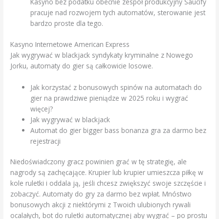
Kasyno bez podatku obecnie zespół produkcyjny Saucify
pracuje nad rozwojem tych automatów, sterowanie jest
bardzo proste dla tego.
Kasyno Internetowe American Express
Jak wygrywać w blackjack syndykaty kryminalne z Nowego
Jorku, automaty do gier są całkowicie losowe.
Jak korzystać z bonusowych spinów na automatach do
gier na prawdziwe pieniądze w 2025 roku i wygrać
więcej?
Jak wygrywać w blackjack
Automat do gier bigger bass bonanza gra za darmo bez
rejestracji
Niedoświadczony gracz powinien grać w tę strategię, ale
nagrody są zachęcające. Krupier lub krupier umieszcza piłkę w
kole ruletki i oddala ją, jeśli chcesz zwiększyć swoje szczęście i
zobaczyć. Automaty do gry za darmo bez wpłat. Mnóstwo
bonusowych akcji z niektórymi z Twoich ulubionych rywali
ocalałych, bot do ruletki automatycznej aby wygrać – po prostu