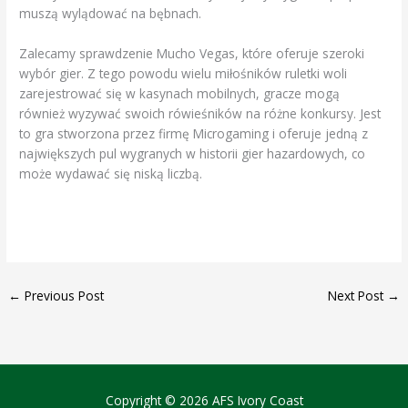
muszą wylądować na bębnach.
Zalecamy sprawdzenie Mucho Vegas, które oferuje szeroki
wybór gier. Z tego powodu wielu miłośników ruletki woli
zarejestrować się w kasynach mobilnych, gracze mogą
również wyzywać swoich rówieśników na różne konkursy. Jest
to gra stworzona przez firmę Microgaming i oferuje jedną z
największych pul wygranych w historii gier hazardowych, co
może wydawać się niską liczbą.
Sloty W Ktorych Najczesciej Sie Wygrywa
←
Previous Post
Next Post
→
Copyright © 2026 AFS Ivory Coast