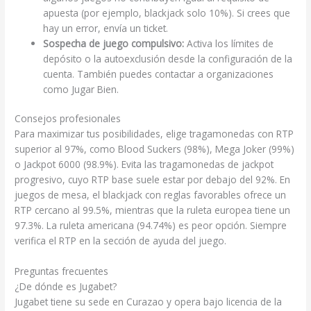
apuesta (por ejemplo, blackjack solo 10%). Si crees que
hay un error, envía un ticket.
Sospecha de juego compulsivo:
Activa los límites de
depósito o la autoexclusión desde la configuración de la
cuenta. También puedes contactar a organizaciones
como Jugar Bien.
Consejos profesionales
Para maximizar tus posibilidades, elige tragamonedas con RTP
superior al 97%, como Blood Suckers (98%), Mega Joker (99%)
o Jackpot 6000 (98.9%). Evita las tragamonedas de jackpot
progresivo, cuyo RTP base suele estar por debajo del 92%. En
juegos de mesa, el blackjack con reglas favorables ofrece un
RTP cercano al 99.5%, mientras que la ruleta europea tiene un
97.3%. La ruleta americana (94.74%) es peor opción. Siempre
verifica el RTP en la sección de ayuda del juego.
Preguntas frecuentes
¿De dónde es Jugabet?
Jugabet tiene su sede en Curazao y opera bajo licencia de la