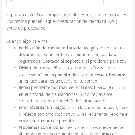
Importante: Verifica siempre los límites y comisiones aplicables.
Los retiros pueden requerir verificación de identidad (KYC)
antes de procesarse.
Cuándo algo sale mal
Verificación de cuenta rechazada:
Asegúrate de que tus
documentos sean legibles y coincidan con tus datos
registrados. Contacta al soporte si el problema persiste.
Olvido de contraseña:
Usa la opción “¿Olvidaste tu
contraseña?” en la pantalla de inicio de sesión. Recibirás
un enlace para restablecerla en tu correo.
Retiro pendiente por más de 72 horas:
Revisa el estado
en el historial de transacciones. Si no hay avance,
contacta al soporte con el ID de la transacción.
Error al cargar un juego:
Limpia la caché de tu navegador
o prueba con otro dispositivo. Si es recurrente, reporta el
error con captura de pantalla.
Problemas con el bono:
Lee los términos nuevamente:
algunos juegos no contribuyen igual al requisito de