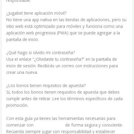
responsable.
¿Jugabet tiene aplicación móvil?
No tiene una app nativa en las tiendas de aplicaciones, pero su
sitio web está optimizado para móviles y funciona como una
aplicación web progresiva (PWA) que se puede agregar a la
pantalla de inicio.
¿Qué hago si olvido mi contraseña?
Usa el enlace “¿Olvidaste tu contraseña?” en la pantalla de
inicio de sesión. Recibirás un correo con instrucciones para
crear una nueva.
¿Los bonos tienen requisitos de apuesta?
Sí, todos los bonos tienen requisitos de apuesta que debes
cumplir antes de retirar. Lee los términos específicos de cada
promoción.
Con esta guía ya tienes las herramientas necesarias para
comenzar con
Que es jugabet
de forma segura y consciente.
Recuerda siempre jugar con responsabilidad y establecer