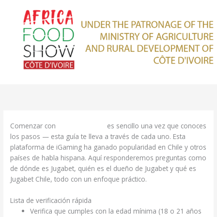
Skip
to
content
Comenzar con
Que es jugabet
es sencillo una vez que conoces
los pasos — esta guía te lleva a través de cada uno. Esta
plataforma de iGaming ha ganado popularidad en Chile y otros
países de habla hispana. Aquí responderemos preguntas como
de dónde es Jugabet, quién es el dueño de Jugabet y qué es
Jugabet Chile, todo con un enfoque práctico.
Lista de verificación rápida
Verifica que cumples con la edad mínima (18 o 21 años