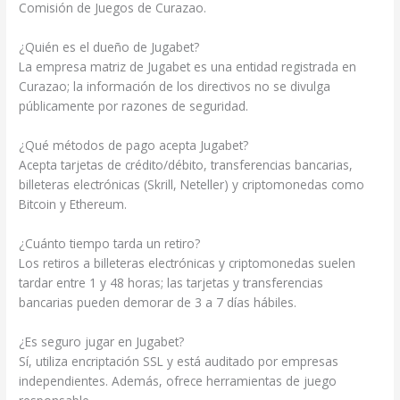
Comisión de Juegos de Curazao.
¿Quién es el dueño de Jugabet?
La empresa matriz de Jugabet es una entidad registrada en
Curazao; la información de los directivos no se divulga
públicamente por razones de seguridad.
¿Qué métodos de pago acepta Jugabet?
Acepta tarjetas de crédito/débito, transferencias bancarias,
billeteras electrónicas (Skrill, Neteller) y criptomonedas como
Bitcoin y Ethereum.
¿Cuánto tiempo tarda un retiro?
Los retiros a billeteras electrónicas y criptomonedas suelen
tardar entre 1 y 48 horas; las tarjetas y transferencias
bancarias pueden demorar de 3 a 7 días hábiles.
¿Es seguro jugar en Jugabet?
Sí, utiliza encriptación SSL y está auditado por empresas
independientes. Además, ofrece herramientas de juego