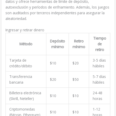
datos y ofrece herramientas de límite de depósito,
autoexclusión y períodos de enfriamiento. Además, los juegos
son auditados por terceros independientes para asegurar la
aleatoriedad.
Ingresar y retirar dinero
Tiempo
Depósito
Retiro
Método
de
mínimo
mínimo
retiro
Tarjeta de
3-5 días
$10
$20
crédito/débito
hábiles
Transferencia
5-7 días
$20
$50
bancaria
hábiles
Billetera electrónica
24-48
$10
$10
(Skrill, Neteller)
horas
Criptomonedas
1-12
$10
$10
(Bitcoin, Ethereum)
horas