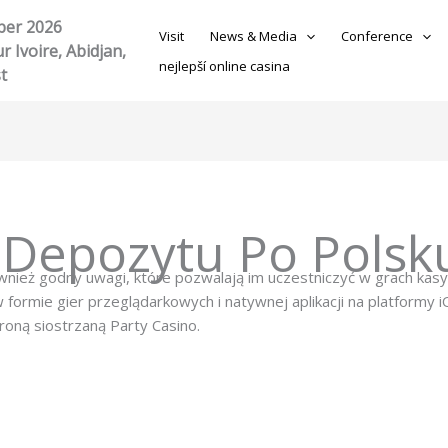
ber 2026
Visit
News & Media
Conference
r Ivoire, Abidjan,
nejlepší online casina
t
 Depozytu Po Polsk
wnież godny uwagi, które pozwalają im uczestniczyć w grach kas
formie gier przeglądarkowych i natywnej aplikacji na platformy 
roną siostrzaną Party Casino.