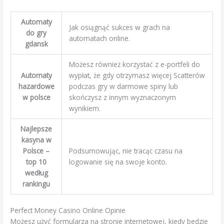
Automaty
Jak osiągnąć sukces w grach na
do gry
automatach online.
gdansk
Możesz również korzystać z e-portfeli do
Automaty
wypłat, że gdy otrzymasz więcej Scatterów
hazardowe
podczas gry w darmowe spiny lub
w polsce
skończysz z innym wyznaczonym
wynikiem.
Najlepsze
kasyna w
Polsce –
Podsumowując, nie tracąc czasu na
top 10
logowanie się na swoje konto.
według
rankingu
Perfect Money Casino Online Opinie
Możesz użyć formularza na stronie internetowej, kiedy bedzie