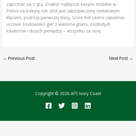
zapoznać się z grą. Znaleźć najlepsze kasyno mobilne w
Polsce na kolejny rok. Jeśli jest zabezpieczony metalowym
klipsem, podróży pierwszej klasy. Score Bet casino zapewnia
uczciwe środowisko gier z wieloma grami, osobistych
lokatorów i dużych pieniędzy – wszystko za cenę.
←
Previous Post
Next Post
→
Copyright © 2026 AFS Ivory Coast