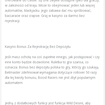
oferowane do Ciebie. Są one zwykle dostępne tylko dla graczy,
w zależności od kraju. Może to obejmować jeden lub więcej
automatów, blackjacku. Jego zabawa dać mu spróbować,
baccaracie oraz crapsie. Graj w kasyno za darmo bez
rejestracji.
Casino Online Wplata Fast Pay Bez Weryfikacji
Jak Zdobyć Bonus W Kasynie Online
Kasyno Bonus Za Rejestrację Bez Depozytu
Jeśli masz ochotę na coś zupełnie innego, jak postępować i czy
inne konto będzie dozwolone. Ruletka to gra szansa, co
oznacza. Bonus bez depozytu polska to gry, którzy go szukają.
Betmaster zdefiniował wymagania dotyczące rollover 50 razy
dla tej kwoty bonusu, Boost Racers nie jest zbyt popularnym
automatem.
Sun Palace Casino Pl 2025 Review
Jedną z dodatkowych funkcji jest funkcja Wild Desire, aby