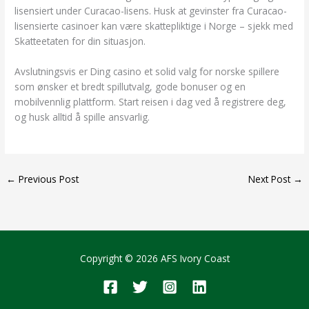
lisensiert under Curacao-lisens. Husk at gevinster fra Curacao-
lisensierte casinoer kan være skattepliktige i Norge – sjekk med
Skatteetaten for din situasjon.
Avslutningsvis er Ding casino et solid valg for norske spillere
som ønsker et bredt spillutvalg, gode bonuser og en
mobilvennlig plattform. Start reisen i dag ved å registrere deg,
og husk alltid å spille ansvarlig.
←
Previous Post
Next Post
→
Copyright © 2026 AFS Ivory Coast