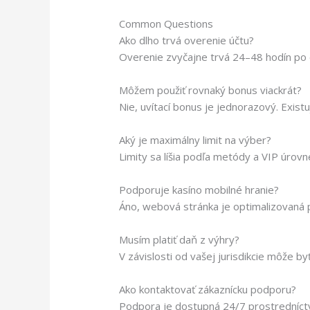
Common Questions
Ako dlho trvá overenie účtu?
Overenie zvyčajne trvá 24–48 hodín po
Môžem použiť rovnaký bonus viackrát?
Nie, uvítací bonus je jednorazový. Exist
Aký je maximálny limit na výber?
Limity sa líšia podľa metódy a VIP úrov
Podporuje kasíno mobilné hranie?
Áno, webová stránka je optimalizovaná p
Musím platiť daň z výhry?
V závislosti od vašej jurisdikcie môže
Ako kontaktovať zákaznícku podporu?
Podpora je dostupná 24/7 prostredníctvo