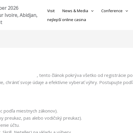
ber 2026
Visit
News & Media
Conference
r Ivoire, Abidjan,
nejlepší online casina
t
Casino Yukon Gold
, tento článok pokrýva všetko od registrácie po 
ie, chrániť svoje údaje a efektívne vyberať výhry. Postupujte pod
ac podľa miestnych zákonov).
ky preukaz, pas alebo vodičský preukaz).
enie účtu.
Skrill, Neteller) na vklady a výbery.