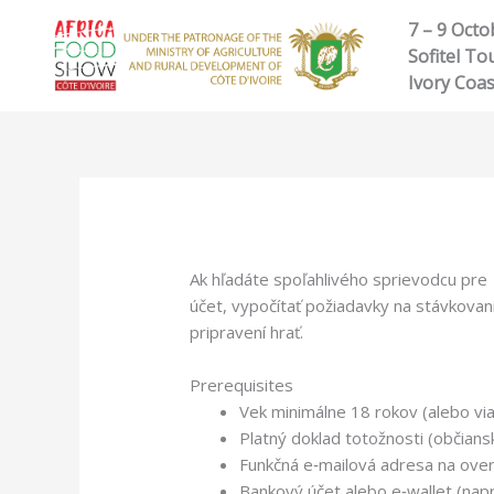
Skip
7 – 9 Octo
to
Sofitel Tou
content
Ivory Coas
Ak hľadáte spoľahlivého sprievodcu pre
účet, vypočítať požiadavky na stávkovan
pripravení hrať.
Prerequisites
Vek minimálne 18 rokov (alebo vi
Platný doklad totožnosti (občians
Funkčná e‑mailová adresa na over
Bankový účet alebo e‑wallet (napr. 