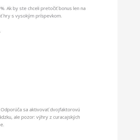
 Ak by ste chceli pretočiť bonus len na
rať hry s vysokým príspevkom.
.
 Odporúča sa aktivovať dvojfaktorovú
dzku, ale pozor: výhry z curacajských
e.