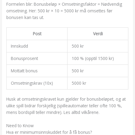
Formelen blir: Bonusbeløp × Omsetningsfaktor = Nødvendig
omsetning. Her: 500 kr × 10 = 5000 kr må omsettes før
bonusen kan tas ut.
Post
Verdi
Innskudd
500 kr
Bonusprosent
100 % (opptil 1500 kr)
Mottatt bonus
500 kr
Omsetningskrav (10x)
5000 kr
Husk at omsetningskravet kun gjelder for bonusbeløpet, og at
ulike spill bidrar forskjellig (spilleautomater teller ofte 100 %,
mens bordspill teller mindre). Les alltid vilkårene.
Need to Know
Hva er minimumsinnskuddet for å få bonus?