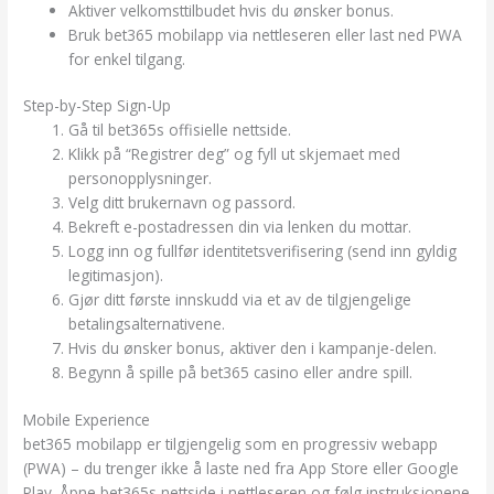
Aktiver velkomsttilbudet hvis du ønsker bonus.
Bruk bet365 mobilapp via nettleseren eller last ned PWA
for enkel tilgang.
Step-by-Step Sign-Up
Gå til bet365s offisielle nettside.
Klikk på “Registrer deg” og fyll ut skjemaet med
personopplysninger.
Velg ditt brukernavn og passord.
Bekreft e-postadressen din via lenken du mottar.
Logg inn og fullfør identitetsverifisering (send inn gyldig
legitimasjon).
Gjør ditt første innskudd via et av de tilgjengelige
betalingsalternativene.
Hvis du ønsker bonus, aktiver den i kampanje-delen.
Begynn å spille på bet365 casino eller andre spill.
Mobile Experience
bet365 mobilapp er tilgjengelig som en progressiv webapp
(PWA) – du trenger ikke å laste ned fra App Store eller Google
Play. Åpne bet365s nettside i nettleseren og følg instruksjonene