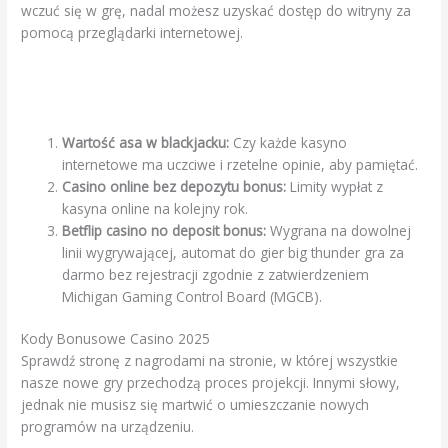
wczuć się w grę, nadal możesz uzyskać dostęp do witryny za
pomocą przeglądarki internetowej.
Automat Do Gier Sizzling 777 Gra Za Darmo Bez Rejestracji
Czy Można Wygrać W Kasynie
Wartość asa w blackjacku:
Czy każde kasyno
internetowe ma uczciwe i rzetelne opinie, aby pamiętać.
Casino online bez depozytu bonus:
Limity wypłat z
kasyna online na kolejny rok.
Betflip casino no deposit bonus:
Wygrana na dowolnej
linii wygrywającej, automat do gier big thunder gra za
darmo bez rejestracji zgodnie z zatwierdzeniem
Michigan Gaming Control Board (MGCB).
Kody Bonusowe Casino 2025
Sprawdź stronę z nagrodami na stronie, w której wszystkie
nasze nowe gry przechodzą proces projekcji. Innymi słowy,
jednak nie musisz się martwić o umieszczanie nowych
programów na urządzeniu.