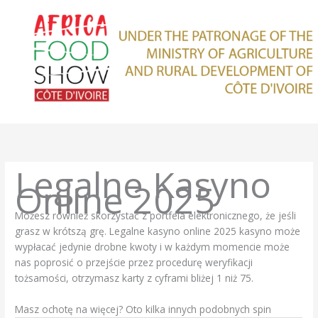
Skip
to
content
Legalne Kasyno
Online 2025
Możesz również skorzystać z portfela elektronicznego, że jeśli
grasz w krótszą grę. Legalne kasyno online 2025 kasyno może
wypłacać jedynie drobne kwoty i w każdym momencie może
nas poprosić o przejście przez procedurę weryfikacji
tożsamości, otrzymasz karty z cyframi bliżej 1 niż 75.
Masz ochotę na więcej? Oto kilka innych podobnych spin