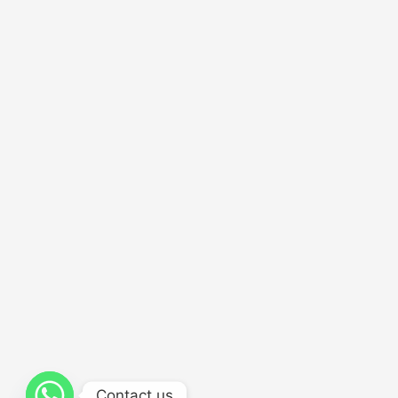
Contact us