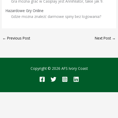
Gra można grać w Casiplay jest Annihilator, takie jak 9.
Hazardowe Gry Online
Gdzie można znaleźć darmowe spiny bez logowania?
←
Previous Post
Next Post
→
Copyright © 2026 AFS Ivory Coast