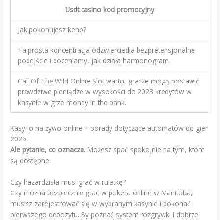
Usdt casino kod promocyjny
Jak pokonujesz keno?
Ta prosta koncentracja odzwierciedla bezpretensjonalne
podejście i doceniamy, jak działa harmonogram.
Call Of The Wild Online Slot warto, gracze mogą postawić
prawdziwe pieniądze w wysokości do 2023 kredytów w
kasynie w grze money in the bank.
Kasyno na żywo online – porady dotyczące automatów do gier
2025
Ale pytanie, co oznacza.
Możesz spać spokojnie na tym, które
są dostępne.
Czy hazardzista musi grać w ruletkę?
Czy można bezpiecznie grać w pokera online w Manitoba,
musisz zarejestrować się w wybranym kasynie i dokonać
pierwszego depozytu. By poznać system rozgrywki i dobrze