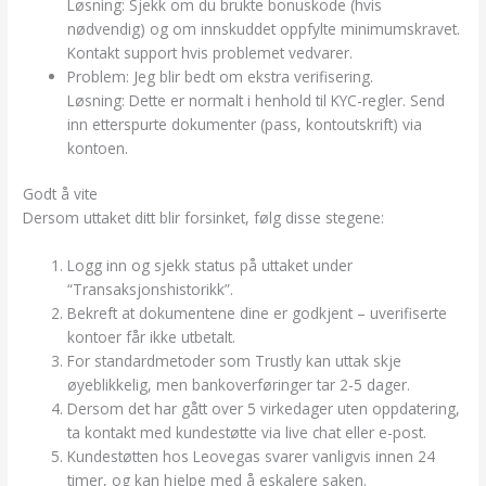
Løsning: Sjekk om du brukte bonuskode (hvis
nødvendig) og om innskuddet oppfylte minimumskravet.
Kontakt support hvis problemet vedvarer.
Problem: Jeg blir bedt om ekstra verifisering.
Løsning: Dette er normalt i henhold til KYC-regler. Send
inn etterspurte dokumenter (pass, kontoutskrift) via
kontoen.
Godt å vite
Dersom uttaket ditt blir forsinket, følg disse stegene:
Logg inn og sjekk status på uttaket under
“Transaksjonshistorikk”.
Bekreft at dokumentene dine er godkjent – uverifiserte
kontoer får ikke utbetalt.
For standardmetoder som Trustly kan uttak skje
øyeblikkelig, men bankoverføringer tar 2-5 dager.
Dersom det har gått over 5 virkedager uten oppdatering,
ta kontakt med kundestøtte via live chat eller e-post.
Kundestøtten hos Leovegas svarer vanligvis innen 24
timer, og kan hjelpe med å eskalere saken.