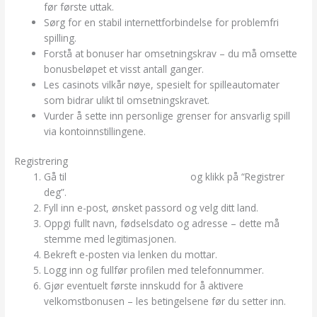
før første uttak.
Sørg for en stabil internettforbindelse for problemfri
spilling.
Forstå at bonuser har omsetningskrav – du må omsette
bonusbeløpet et visst antall ganger.
Les casinots vilkår nøye, spesielt for spilleautomater
som bidrar ulikt til omsetningskravet.
Vurder å sette inn personlige grenser for ansvarlig spill
via kontoinnstillingene.
Registrering
Gå til
https://leovegas-no.co.no/
og klikk på “Registrer
deg”.
Fyll inn e-post, ønsket passord og velg ditt land.
Oppgi fullt navn, fødselsdato og adresse – dette må
stemme med legitimasjonen.
Bekreft e-posten via lenken du mottar.
Logg inn og fullfør profilen med telefonnummer.
Gjør eventuelt første innskudd for å aktivere
velkomstbonusen – les betingelsene før du setter inn.