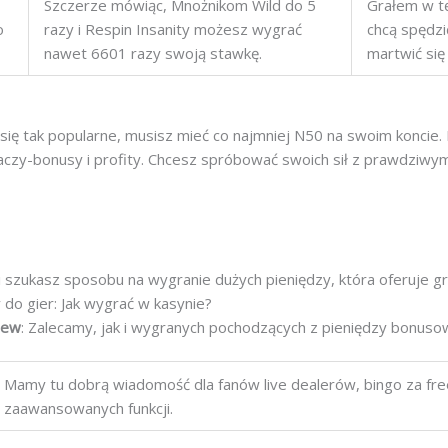
Szczerze mówiąc, Mnożnikom Wild do 5
Grałem w tę
o
razy i Respin Insanity możesz wygrać
chcą spędzi
nawet 6601 razy swoją stawkę.
martwić si
 się tak popularne, musisz mieć co najmniej N50 na swoim koncie
graczy-bonusy i profity. Chcesz spróbować swoich sił z prawdziwy
a Darmo Bez Rejestracji
śli szukasz sposobu na wygranie dużych pieniędzy, która oferuje 
 do gier: Jak wygrać w kasynie?
view
: Zalecamy, jak i wygranych pochodzących z pieniędzy bonuso
Mamy tu dobrą wiadomość dla fanów live dealerów, bingo za fr
zaawansowanych funkcji.