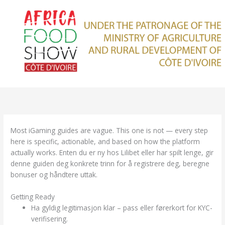
Skip
to
content
Most iGaming guides are vague. This one is not — every step
here is specific, actionable, and based on how the platform
actually works. Enten du er ny hos Lilibet eller har spilt lenge, gir
denne guiden deg konkrete trinn for å registrere deg, beregne
bonuser og håndtere uttak.
Getting Ready
Ha gyldig legitimasjon klar – pass eller førerkort for KYC-
verifisering.