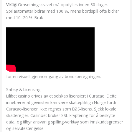
Viktig:
Omsetningskravet må oppfylles innen 30 dager.
Spillautomater bidrar med 100 %, mens bordspill ofte bidrar
med 10–20 %. Bruk
for en visuell gjennomgang av bonusberegningen.
Safety & Licensing
Lilibet casino drives av et selskap lisensiert i Curacao. Dette
innebærer at gevinsten kan være skattepliktig i Norge fordi
Curacao-lisensen ikke regnes som EØS-lisens. Sjekk lokale
skatteregler. Casinoet bruker SSL-kryptering for å beskytte
data, og tilbyr ansvarlig spilling-verktøy som innskuddsgrenser
og selvutestengelse.