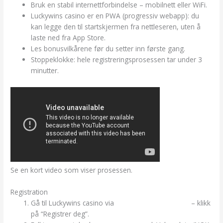
Bruk en stabil internettforbindelse – mobilnett eller WiFi.
Luckywins casino er en PWA (progressiv webapp): du
kan legge den til startskjermen fra nettleseren, uten å
laste ned fra App Store.
Les bonusvilkårene før du setter inn første gang.
Stoppeklokke: hele registreringsprosessen tar under 3
minutter.
Se en kort video som viser prosessen.
Registration
Gå til Luckywins casino via
https://luckywins.co.no/
– klikk
på “Registrer deg”.