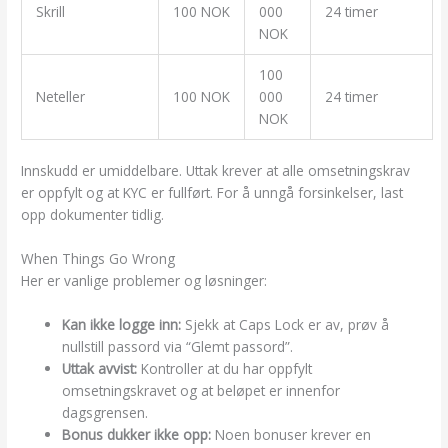
Skrill
100 NOK
000
24 timer
NOK
100
Neteller
100 NOK
000
24 timer
NOK
Innskudd er umiddelbare. Uttak krever at alle omsetningskrav
er oppfylt og at KYC er fullført. For å unngå forsinkelser, last
opp dokumenter tidlig.
When Things Go Wrong
Her er vanlige problemer og løsninger:
Kan ikke logge inn:
Sjekk at Caps Lock er av, prøv å
nullstill passord via “Glemt passord”.
Uttak avvist:
Kontroller at du har oppfylt
omsetningskravet og at beløpet er innenfor
dagsgrensen.
Bonus dukker ikke opp:
Noen bonuser krever en