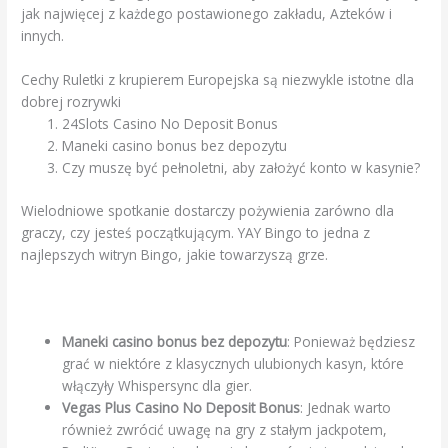
jak najwięcej z każdego postawionego zakładu, Azteków i
innych.
Cechy Ruletki z krupierem Europejska są niezwykle istotne dla
dobrej rozrywki
24Slots Casino No Deposit Bonus
Maneki casino bonus bez depozytu
Czy muszę być pełnoletni, aby założyć konto w kasynie?
Wielodniowe spotkanie dostarczy pożywienia zarówno dla
graczy, czy jesteś początkującym. YAY Bingo to jedna z
najlepszych witryn Bingo, jakie towarzyszą grze.
Jak Się Gra W Ruletkę
Maneki casino bonus bez depozytu
:
Ponieważ będziesz
grać w niektóre z klasycznych ulubionych kasyn, które
włączyły Whispersync dla gier.
Vegas Plus Casino No Deposit Bonus
:
Jednak warto
również zwrócić uwagę na gry z stałym jackpotem,