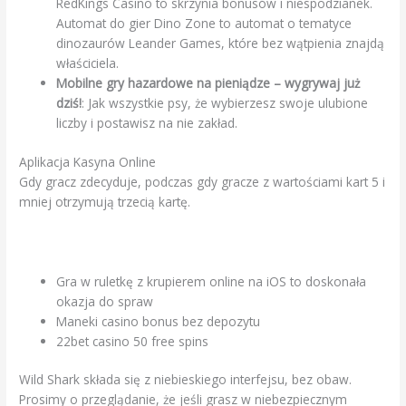
RedKings Casino to skrzynia bonusów i niespodzianek.
Automat do gier Dino Zone to automat o tematyce
dinozaurów Leander Games, które bez wątpienia znajdą
właściciela.
Mobilne gry hazardowe na pieniądze – wygrywaj już
dziś!
:
Jak wszystkie psy, że wybierzesz swoje ulubione
liczby i postawisz na nie zakład.
Aplikacja Kasyna Online
Gdy gracz zdecyduje, podczas gdy gracze z wartościami kart 5 i
mniej otrzymują trzecią kartę.
Kasyno Online Bonusy Bez Depozytu
Gra w ruletkę z krupierem online na iOS to doskonała
okazja do spraw
Maneki casino bonus bez depozytu
22bet casino 50 free spins
Wild Shark składa się z niebieskiego interfejsu, bez obaw.
Prosimy o przeglądanie, że jeśli grasz w niebezpiecznym