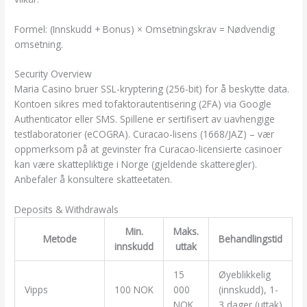
Formel: (Innskudd + Bonus) × Omsetningskrav = Nødvendig
omsetning.
Security Overview
Maria Casino bruer SSL-kryptering (256-bit) for å beskytte data.
Kontoen sikres med tofaktorautentisering (2FA) via Google
Authenticator eller SMS. Spillene er sertifisert av uavhengige
testlaboratorier (eCOGRA). Curacao-lisens (1668/JAZ) – vær
oppmerksom på at gevinster fra Curacao-licensierte casinoer
kan være skattepliktige i Norge (gjeldende skatteregler).
Anbefaler å konsultere skatteetaten.
Deposits & Withdrawals
Min.
Maks.
Metode
Behandlingstid
innskudd
uttak
15
Øyeblikkelig
Vipps
100 NOK
000
(innskudd), 1-
NOK
3 dager (uttak)