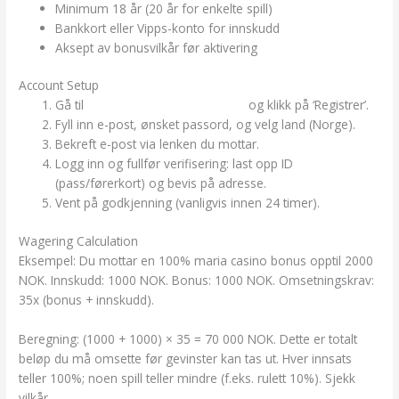
Minimum 18 år (20 år for enkelte spill)
Bankkort eller Vipps-konto for innskudd
Aksept av bonusvilkår før aktivering
Account Setup
Gå til
https://maria-casinos.co.no/
og klikk på ‘Registrer’.
Fyll inn e-post, ønsket passord, og velg land (Norge).
Bekreft e-post via lenken du mottar.
Logg inn og fullfør verifisering: last opp ID
(pass/førerkort) og bevis på adresse.
Vent på godkjenning (vanligvis innen 24 timer).
Wagering Calculation
Eksempel: Du mottar en 100% maria casino bonus opptil 2000
NOK. Innskudd: 1000 NOK. Bonus: 1000 NOK. Omsetningskrav:
35x (bonus + innskudd).
Beregning: (1000 + 1000) × 35 = 70 000 NOK. Dette er totalt
beløp du må omsette før gevinster kan tas ut. Hver innsats
teller 100%; noen spill teller mindre (f.eks. rulett 10%). Sjekk
vilkår.