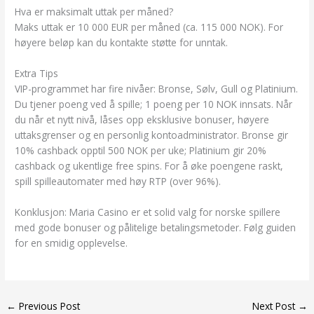
Hva er maksimalt uttak per måned?
Maks uttak er 10 000 EUR per måned (ca. 115 000 NOK). For
høyere beløp kan du kontakte støtte for unntak.
Extra Tips
VIP-programmet har fire nivåer: Bronse, Sølv, Gull og Platinium.
Du tjener poeng ved å spille; 1 poeng per 10 NOK innsats. Når
du når et nytt nivå, låses opp eksklusive bonuser, høyere
uttaksgrenser og en personlig kontoadministrator. Bronse gir
10% cashback opptil 500 NOK per uke; Platinium gir 20%
cashback og ukentlige free spins. For å øke poengene raskt,
spill spilleautomater med høy RTP (over 96%).
Konklusjon: Maria Casino er et solid valg for norske spillere
med gode bonuser og pålitelige betalingsmetoder. Følg guiden
for en smidig opplevelse.
←
Previous Post
Next Post
→