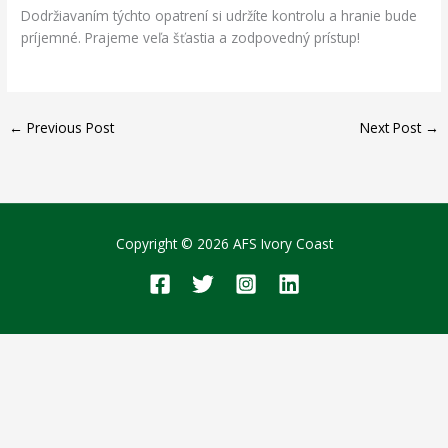
Dodržiavaním týchto opatrení si udržíte kontrolu a hranie bude
príjemné. Prajeme veľa šťastia a zodpovedný prístup!
←
Previous Post
Next Post
→
Copyright © 2026 AFS Ivory Coast