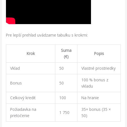
Pre lepší prehľad uvádzame tabuľku s krokmi:
Suma
Krok
Popis
(€)
Vklad
50
Vlastné prostriedky
100 % bonus z
Bonus
50
vkladu
Celkový kredit
100
Na hranie
Požiadavka na
35× bonus (35 ×
1 750
pretočenie
50)