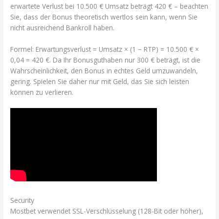
erwartete Verlust bei 10.500 € Umsatz beträgt 420 € – beachten
Sie, dass der Bonus theoretisch wertlos sein kann, wenn Sie
nicht ausreichend Bankroll haben.
Formel: Erwartungsverlust = Umsatz × (1 − RTP) = 10.500 € ×
0,04 = 420 €. Da Ihr Bonusguthaben nur 300 € beträgt, ist die
Wahrscheinlichkeit, den Bonus in echtes Geld umzuwandeln,
gering. Spielen Sie daher nur mit Geld, das Sie sich leisten
können zu verlieren.
Security
Mostbet verwendet SSL-Verschlüsselung (128-Bit oder höher),