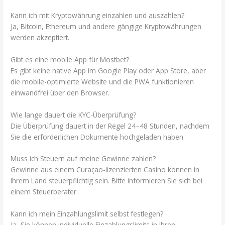
Kann ich mit Kryptowährung einzahlen und auszahlen?
Ja, Bitcoin, Ethereum und andere gängige Kryptowährungen
werden akzeptiert.
Gibt es eine mobile App für Mostbet?
Es gibt keine native App im Google Play oder App Store, aber
die mobile-optimierte Website und die PWA funktionieren
einwandfrei über den Browser.
Wie lange dauert die KYC-Überprüfung?
Die Überprüfung dauert in der Regel 24–48 Stunden, nachdem
Sie die erforderlichen Dokumente hochgeladen haben.
Muss ich Steuern auf meine Gewinne zahlen?
Gewinne aus einem Curaçao-lizenzierten Casino können in
Ihrem Land steuerpflichtig sein. Bitte informieren Sie sich bei
einem Steuerberater.
Kann ich mein Einzahlungslimit selbst festlegen?
Ja, Sie können individuelle Einzahlungslimits in Ihren