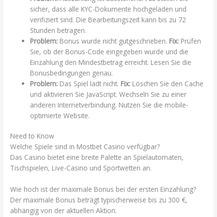
sicher, dass alle KYC-Dokumente hochgeladen und
verifiziert sind. Die Bearbeitungszeit kann bis zu 72
Stunden betragen.
Problem:
Bonus wurde nicht gutgeschrieben.
Fix:
Prüfen
Sie, ob der Bonus-Code eingegeben wurde und die
Einzahlung den Mindestbetrag erreicht. Lesen Sie die
Bonusbedingungen genau.
Problem:
Das Spiel lädt nicht.
Fix:
Löschen Sie den Cache
und aktivieren Sie JavaScript. Wechseln Sie zu einer
anderen Internetverbindung. Nutzen Sie die mobile-
optimierte Website.
Need to Know
Welche Spiele sind in Mostbet Casino verfügbar?
Das Casino bietet eine breite Palette an Spielautomaten,
Tischspielen, Live-Casino und Sportwetten an.
Wie hoch ist der maximale Bonus bei der ersten Einzahlung?
Der maximale Bonus beträgt typischerweise bis zu 300 €,
abhängig von der aktuellen Aktion.