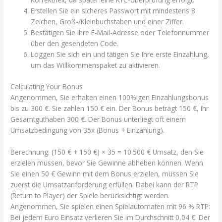
Erstellen Sie ein sicheres Passwort mit mindestens 8
Zeichen, Groß-/Kleinbuchstaben und einer Ziffer.
Bestätigen Sie Ihre E-Mail-Adresse oder Telefonnummer
über den gesendeten Code.
Loggen Sie sich ein und tätigen Sie Ihre erste Einzahlung,
um das Willkommenspaket zu aktivieren.
Calculating Your Bonus
Angenommen, Sie erhalten einen 100%igen Einzahlungsbonus
bis zu 300 €. Sie zahlen 150 € ein. Der Bonus beträgt 150 €, Ihr
Gesamtguthaben 300 €. Der Bonus unterliegt oft einem
Umsatzbedingung von 35x (Bonus + Einzahlung).
Berechnung: (150 € + 150 €) × 35 = 10.500 € Umsatz, den Sie
erzielen müssen, bevor Sie Gewinne abheben können. Wenn
Sie einen 50 € Gewinn mit dem Bonus erzielen, müssen Sie
zuerst die Umsatzanforderung erfüllen. Dabei kann der RTP
(Return to Player) der Spiele berücksichtigt werden.
Angenommen, Sie spielen einen Spielautomaten mit 96 % RTP:
Bei jedem Euro Einsatz verlieren Sie im Durchschnitt 0,04 €. Der