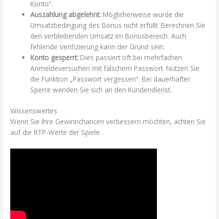
Konto“.
Auszahlung abgelehnt:
Möglicherweise wurde die
Umsatzbedingung des Bonus nicht erfüllt. Berechnen Sie
den verbleibenden Umsatz im Bonusbereich. Auch
fehlende Verifizierung kann der Grund sein.
Konto gesperrt:
Dies passiert oft bei mehrfachen
Anmeldeversuchen mit falschem Passwort. Nutzen Sie
die Funktion „Passwort vergessen“. Bei dauerhafter
Sperre wenden Sie sich an den Kundendienst.
Wissenswertes
Wenn Sie Ihre Gewinnchancen verbessern möchten, achten Sie
auf die RTP-Werte der Spiele.