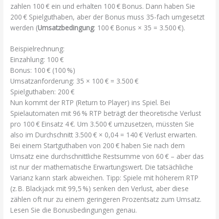
zahlen 100 € ein und erhalten 100 € Bonus. Dann haben Sie
200 € Spielguthaben, aber der Bonus muss 35-fach umgesetzt
werden (
Umsatzbedingung
: 100 € Bonus × 35 = 3.500 €).
Beispielrechnung:
Einzahlung: 100 €
Bonus: 100 € (100 %)
Umsatzanforderung: 35 × 100 € = 3.500 €
Spielguthaben: 200 €
Nun kommt der RTP (Return to Player) ins Spiel. Bei
Spielautomaten mit 96 % RTP beträgt der theoretische Verlust
pro 100 € Einsatz 4 €. Um 3.500 € umzusetzen, müssten Sie
also im Durchschnitt 3.500 € × 0,04 = 140 € Verlust erwarten.
Bei einem Startguthaben von 200 € haben Sie nach dem
Umsatz eine durchschnittliche Restsumme von 60 € – aber das
ist nur der mathematische Erwartungswert. Die tatsächliche
Varianz kann stark abweichen. Tipp: Spiele mit höherem RTP
(z. B. Blackjack mit 99,5 %) senken den Verlust, aber diese
zählen oft nur zu einem geringeren Prozentsatz zum Umsatz.
Lesen Sie die Bonusbedingungen genau.