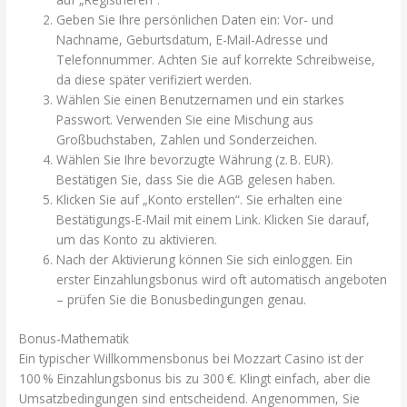
Geben Sie Ihre persönlichen Daten ein: Vor- und
Nachname, Geburtsdatum, E-Mail-Adresse und
Telefonnummer. Achten Sie auf korrekte Schreibweise,
da diese später verifiziert werden.
Wählen Sie einen Benutzernamen und ein starkes
Passwort. Verwenden Sie eine Mischung aus
Großbuchstaben, Zahlen und Sonderzeichen.
Wählen Sie Ihre bevorzugte Währung (z. B. EUR).
Bestätigen Sie, dass Sie die AGB gelesen haben.
Klicken Sie auf „Konto erstellen“. Sie erhalten eine
Bestätigungs-E-Mail mit einem Link. Klicken Sie darauf,
um das Konto zu aktivieren.
Nach der Aktivierung können Sie sich einloggen. Ein
erster Einzahlungsbonus wird oft automatisch angeboten
– prüfen Sie die Bonusbedingungen genau.
Bonus-Mathematik
Ein typischer Willkommensbonus bei Mozzart Casino ist der
100 % Einzahlungsbonus bis zu 300 €. Klingt einfach, aber die
Umsatzbedingungen sind entscheidend. Angenommen, Sie